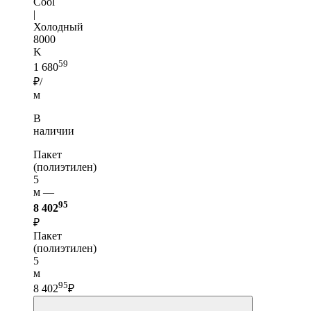
Cool
|
Холодный
8000
K
59
1 680
₽/
м
В
наличии
Пакет
(полиэтилен)
5
м —
95
8 402
₽
Пакет
(полиэтилен)
5
м
95
8 402
₽