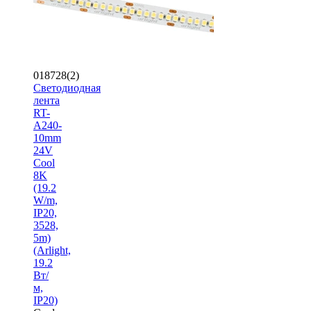
018728(2)
Светодиодная
лента
RT-
A240-
10mm
24V
Cool
8K
(19.2
W/m,
IP20,
3528,
5m)
(Arlight,
19.2
Вт/
м,
IP20)