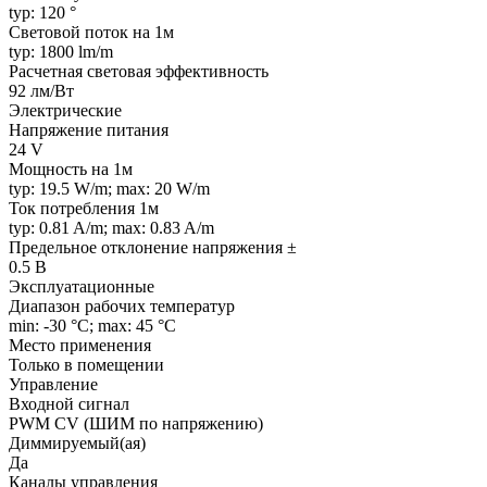
typ: 120 °
Световой поток на 1м
typ: 1800 lm/m
Расчетная световая эффективность
92 лм/Вт
Электрические
Напряжение питания
24 V
Мощность на 1м
typ: 19.5 W/m; max: 20 W/m
Ток потребления 1м
typ: 0.81 A/m; max: 0.83 A/m
Предельное отклонение напряжения ±
0.5 В
Эксплуатационные
Диапазон рабочих температур
min: -30 °C; max: 45 °C
Место применения
Только в помещении
Управление
Входной сигнал
PWM СV (ШИМ по напряжению)
Диммируемый(ая)
Да
Каналы управления