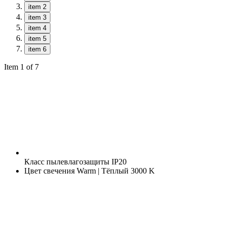
item 2
item 3
item 4
item 5
item 6
Item 1 of 7
Класс пылевлагозащиты
IP20
Цвет свечения
Warm | Тёплый 3000 K