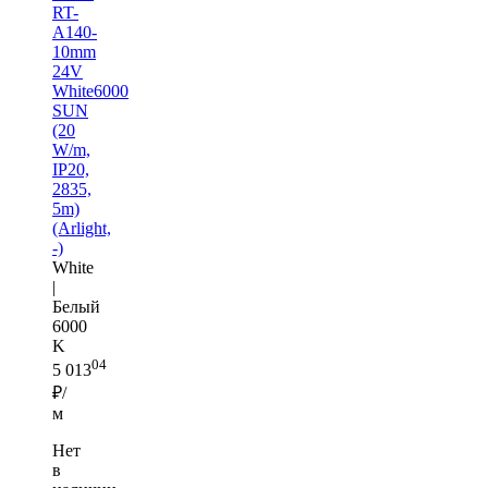
RT-
A140-
10mm
24V
White6000
SUN
(20
W/m,
IP20,
2835,
5m)
(Arlight,
-)
White
|
Белый
6000
K
04
5 013
₽/
м
Нет
в