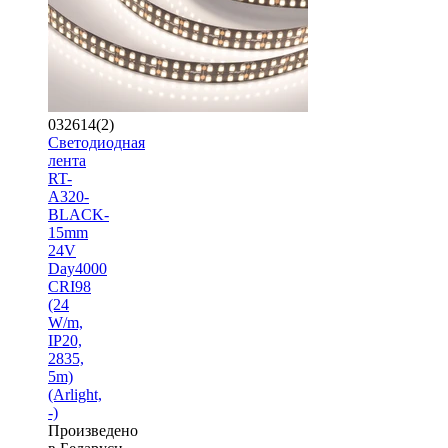
032614(2)
Светодиодная
лента
RT-
A320-
BLACK-
15mm
24V
Day4000
CRI98
(24
W/m,
IP20,
2835,
5m)
(Arlight,
-)
Произведено