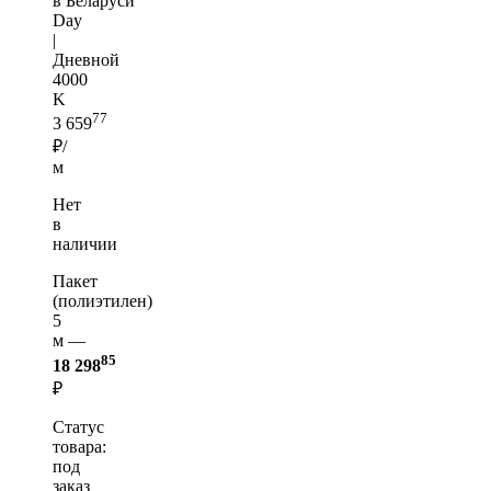
в Беларуси
Day
|
Дневной
4000
K
77
3 659
₽/
м
Нет
в
наличии
Пакет
(полиэтилен)
5
м —
85
18 298
₽
Статус
товара:
под
заказ