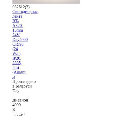
032612(2)
Светодиодная
лента
RT-
A320-
15mm
24V
Day4000
CRI98
(24
W/m,
IP20,
2835,
5m)
(Arlight,
-)
Произведено
в Беларуси
Day
|
Дневной
4000
K
77
3 659