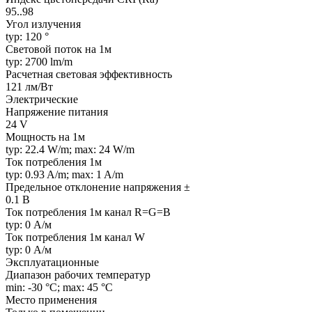
95..98
Угол излучения
typ: 120 °
Световой поток на 1м
typ: 2700 lm/m
Расчетная световая эффективность
121 лм/Вт
Электрические
Напряжение питания
24 V
Мощность на 1м
typ: 22.4 W/m; max: 24 W/m
Ток потребления 1м
typ: 0.93 A/m; max: 1 A/m
Предельное отклонение напряжения ±
0.1 В
Ток потребления 1м канал R=G=B
typ: 0 А/м
Ток потребления 1м канал W
typ: 0 А/м
Эксплуатационные
Диапазон рабочих температур
min: -30 °C; max: 45 °C
Место применения