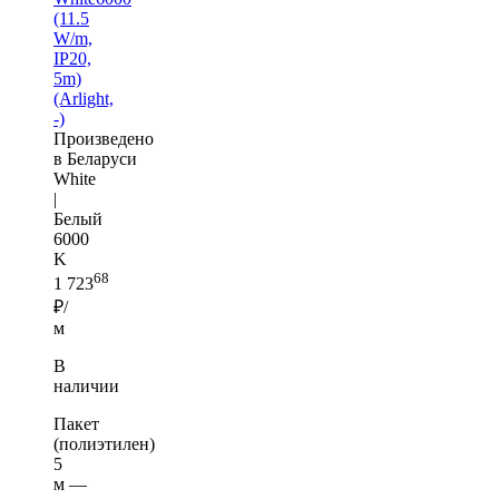
(11.5
W/m,
IP20,
5m)
(Arlight,
-)
Произведено
в Беларуси
White
|
Белый
6000
K
68
1 723
₽/
м
В
наличии
Пакет
(полиэтилен)
5
м —