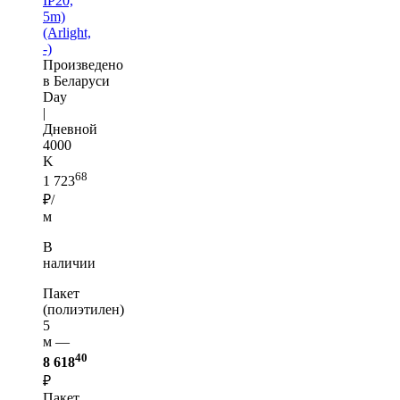
IP20,
5m)
(Arlight,
-)
Произведено
в Беларуси
Day
|
Дневной
4000
K
68
1 723
₽/
м
В
наличии
Пакет
(полиэтилен)
5
м —
40
8 618
₽
Пакет