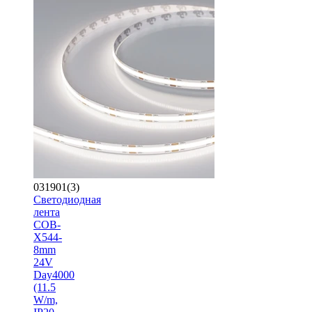
031901(3)
Светодиодная
лента
COB-
X544-
8mm
24V
Day4000
(11.5
W/m,