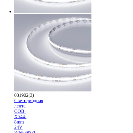
031902(3)
Светодиодная
лента
COB-
X544-
8mm
24V
White6000