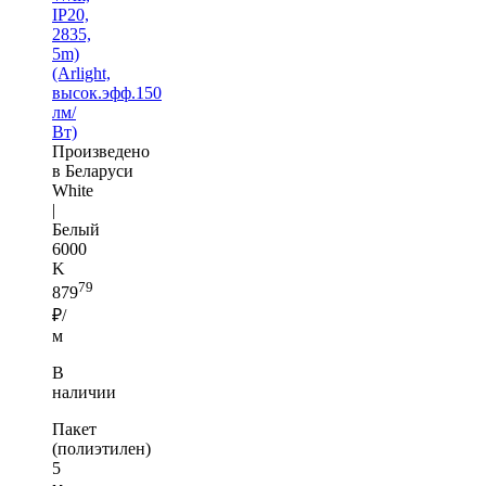
IP20,
2835,
5m)
(Arlight,
высок.эфф.150
лм/
Вт)
Произведено
в Беларуси
White
|
Белый
6000
K
79
879
₽/
м
В
наличии
Пакет
(полиэтилен)
5