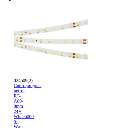
024509(2)
Светодиодная
лента
RT-
A80-
8mm
24V
White6000
(6
W/m,