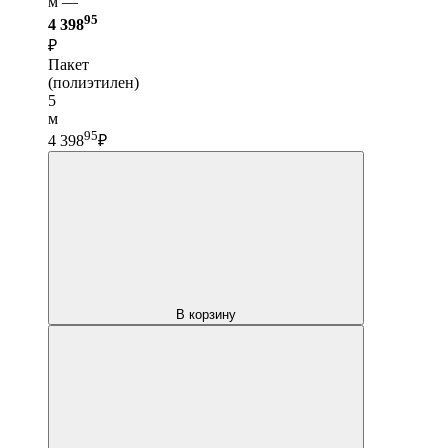
м —
95
4 398
₽
Пакет
(полиэтилен)
5
м
95
4 398
₽
В корзину