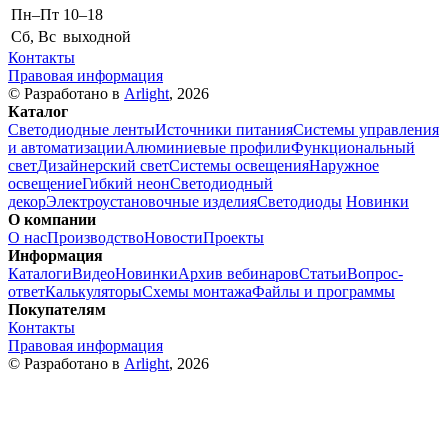
Пн–Пт
10–18
Сб, Вс
выходной
Контакты
Правовая информация
© Разработано в
Arlight
, 2026
Каталог
Светодиодные ленты
Источники питания
Системы управления
и автоматизации
Алюминиевые профили
Функциональный
свет
Дизайнерский свет
Системы освещения
Наружное
освещение
Гибкий неон
Светодиодный
декор
Электроустановочные изделия
Светодиоды
Новинки
О компании
О нас
Производство
Новости
Проекты
Информация
Каталоги
Видео
Новинки
Архив вебинаров
Статьи
Вопрос-
ответ
Калькуляторы
Схемы монтажа
Файлы и программы
Покупателям
Контакты
Правовая информация
© Разработано в
Arlight
, 2026