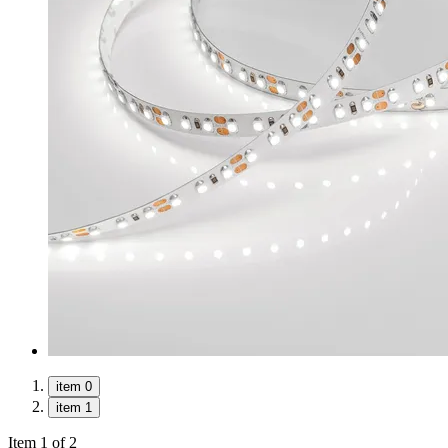
item 0
item 1
Item 1 of 2