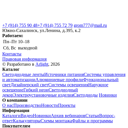
+7 (914) 755 90 48
+7 (914) 755 72 79
grom777@mail.ru
Южно-Сахалинск, ул.Ленина, д.395, к.2
Работаем:
Пн–Пт
10–18
Сб, Вс
выходной
Контакты
Правовая информация
© Разработано в
Arlight
, 2026
Каталог
Светодиодные ленты
Источники питания
Системы управления
и автоматизации
Алюминиевые профили
Функциональный
свет
Дизайнерский свет
Системы освещения
Наружное
освещение
Гибкий неон
Светодиодный
декор
Электроустановочные изделия
Светодиоды
Новинки
О компании
О нас
Производство
Новости
Проекты
Информация
Каталоги
Видео
Новинки
Архив вебинаров
Статьи
Вопрос-
ответ
Калькуляторы
Схемы монтажа
Файлы и программы
Покупателям