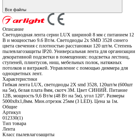
Все файлы
Описание
Светодиодная лента серии LUX шириной 8 мм с питанием 12
В и мощностью 9.6 Вт/м. Светодиоды 2x SMD 3528 синего
цвета свечения с плотностью расстановки 120 шт/м. Степень
пылевлагозащиты IP20. Универсальная лента для организации
декоративной подсветки в помещениях: подсветка лестниц,
ступеней, плинтусов, ниш, мебельных полок, натяжных
потолков и витражей. Управление с помощью диммера для
одноцветных лент.
Характеристики
Гибкая лента LUX, светодиоды 2Х smd 3528, 120шт/м (600шт
на 5м), белая плата 8мм, скотч 3М. Цвет СИНИЙ. Питание
12В, мощность 9,6 Вт/м (48 Вт на 5м), угол 120°. Размеры
5000х8х1,8мм. Мин.отрезок 25мм (3 LED). Цена за 1м.
Общие
Артикул
012330(1)
Тип товара
Лента
Класс пылевлагозащиты