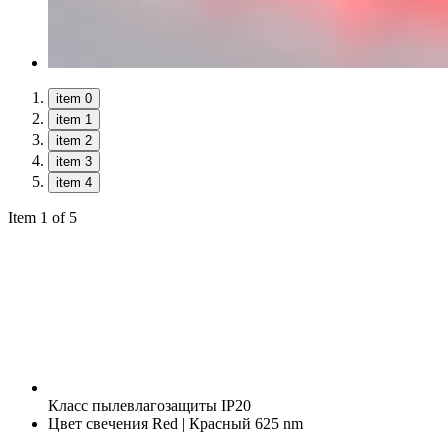
item 0
item 1
item 2
item 3
item 4
Item 1 of 5
Класс пылевлагозащиты
IP20
Цвет свечения
Red | Красный 625 nm