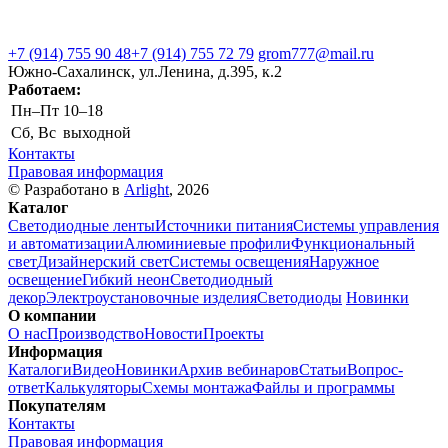
+7 (914) 755 90 48
+7 (914) 755 72 79
grom777@mail.ru
Южно-Сахалинск, ул.Ленина, д.395, к.2
Работаем:
Пн–Пт
10–18
Сб, Вс
выходной
Контакты
Правовая информация
© Разработано в
Arlight
, 2026
Каталог
Светодиодные ленты
Источники питания
Системы управления
и автоматизации
Алюминиевые профили
Функциональный
свет
Дизайнерский свет
Системы освещения
Наружное
освещение
Гибкий неон
Светодиодный
декор
Электроустановочные изделия
Светодиоды
Новинки
О компании
О нас
Производство
Новости
Проекты
Информация
Каталоги
Видео
Новинки
Архив вебинаров
Статьи
Вопрос-
ответ
Калькуляторы
Схемы монтажа
Файлы и программы
Покупателям
Контакты
Правовая информация