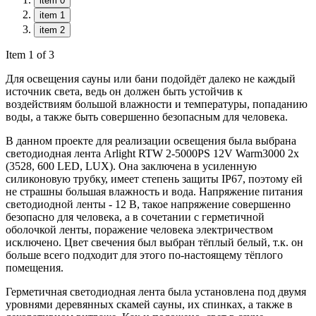
item 0
item 1
item 2
Item 1 of 3
Для освещения сауны или бани подойдёт далеко не каждый
источник света, ведь он должен быть устойчив к
воздействиям большой влажности и температуры, попаданию
воды, а также быть совершенно безопасным для человека.
В данном проекте для реализации освещения была выбрана
светодиодная лента Arlight RTW 2-5000PS 12V Warm3000 2x
(3528, 600 LED, LUX). Она заключена в усиленную
силиконовую трубку, имеет степень защиты IP67, поэтому ей
не страшны большая влажность и вода. Напряжение питания
светодиодной ленты - 12 В, такое напряжение совершенно
безопасно для человека, а в сочетании с герметичной
оболочкой ленты, поражение человека электричеством
исключено. Цвет свечения был выбран тёплый белый, т.к. он
больше всего подходит для этого по-настоящему тёплого
помещения.
Герметичная светодиодная лента была установлена под двумя
уровнями деревянных скамей сауны, их спинках, а также в