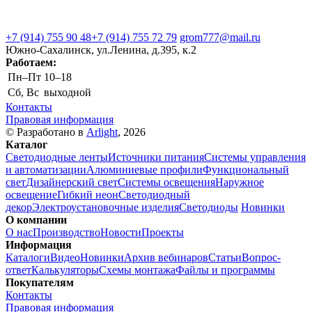
+7 (914) 755 90 48
+7 (914) 755 72 79
grom777@mail.ru
Южно-Сахалинск, ул.Ленина, д.395, к.2
Работаем:
Пн–Пт
10–18
Сб, Вс
выходной
Контакты
Правовая информация
© Разработано в
Arlight
, 2026
Каталог
Светодиодные ленты
Источники питания
Системы управления
и автоматизации
Алюминиевые профили
Функциональный
свет
Дизайнерский свет
Системы освещения
Наружное
освещение
Гибкий неон
Светодиодный
декор
Электроустановочные изделия
Светодиоды
Новинки
О компании
О нас
Производство
Новости
Проекты
Информация
Каталоги
Видео
Новинки
Архив вебинаров
Статьи
Вопрос-
ответ
Калькуляторы
Схемы монтажа
Файлы и программы
Покупателям
Контакты
Правовая информация