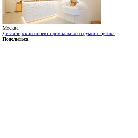
Москва
Дизайнерский проект премиального груминг-бутика
Поделиться