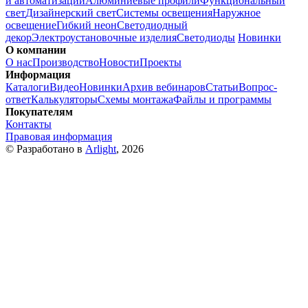
и автоматизации
Алюминиевые профили
Функциональный
свет
Дизайнерский свет
Системы освещения
Наружное
освещение
Гибкий неон
Светодиодный
декор
Электроустановочные изделия
Светодиоды
Новинки
О компании
О нас
Производство
Новости
Проекты
Информация
Каталоги
Видео
Новинки
Архив вебинаров
Статьи
Вопрос-
ответ
Калькуляторы
Схемы монтажа
Файлы и программы
Покупателям
Контакты
Правовая информация
© Разработано в
Arlight
, 2026