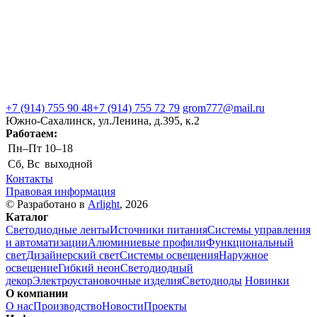
+7 (914) 755 90 48
+7 (914) 755 72 79
grom777@mail.ru
Южно-Сахалинск, ул.Ленина, д.395, к.2
Работаем:
Пн–Пт
10–18
Сб, Вс
выходной
Контакты
Правовая информация
© Разработано в
Arlight
, 2026
Каталог
Светодиодные ленты
Источники питания
Системы управления
и автоматизации
Алюминиевые профили
Функциональный
свет
Дизайнерский свет
Системы освещения
Наружное
освещение
Гибкий неон
Светодиодный
декор
Электроустановочные изделия
Светодиоды
Новинки
О компании
О нас
Производство
Новости
Проекты