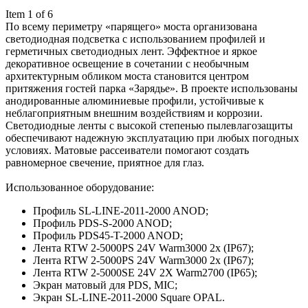
Item 1 of 6
По всему периметру «парящего» моста организована
светодиодная подсветка с использованием профилей и
герметичных светодиодных лент. Эффектное и яркое
декоративное освещение в сочетании с необычным
архитектурным обликом моста становится центром
притяжения гостей парка «Зарядье». В проекте использованы
анодированные алюминиевые профили, устойчивые к
неблагоприятным внешним воздействиям и коррозии.
Светодиодные ленты с высокой степенью пылевлагозащиты
обеспечивают надежную эксплуатацию при любых погодных
условиях. Матовые рассеиватели помогают создать
равномерное свечение, приятное для глаз.
Использованное оборудование:
Профиль SL-LINE-2011-2000 ANOD;
Профиль PDS-S-2000 ANOD;
Профиль PDS45-T-2000 ANOD;
Лента RTW 2-5000PS 24V Warm3000 2x (IP67);
Лента RTW 2-5000PS 24V Warm3000 2x (IP67);
Лента RTW 2-5000SE 24V 2X Warm2700 (IP65);
Экран матовый для PDS, MIC;
Экран SL-LINE-2011-2000 Square OPAL.