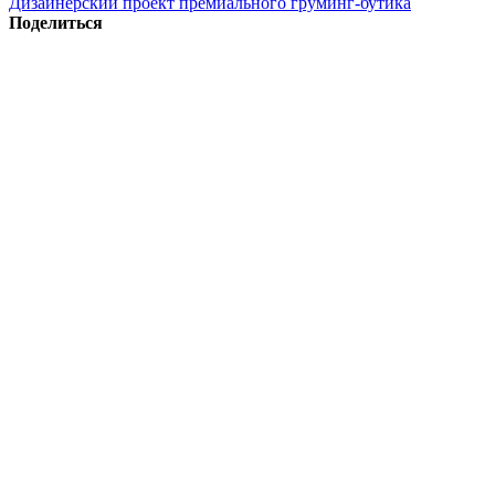
Дизайнерский проект премиального груминг-бутика
Поделиться