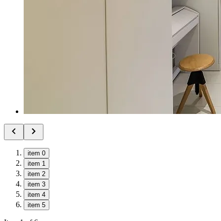
item 0
item 1
item 2
item 3
item 4
item 5