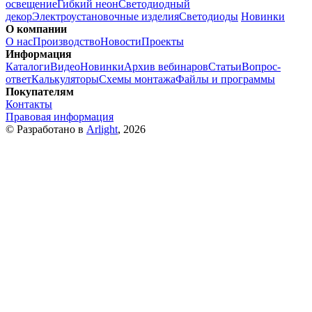
освещение
Гибкий неон
Светодиодный
декор
Электроустановочные изделия
Светодиоды
Новинки
О компании
О нас
Производство
Новости
Проекты
Информация
Каталоги
Видео
Новинки
Архив вебинаров
Статьи
Вопрос-
ответ
Калькуляторы
Схемы монтажа
Файлы и программы
Покупателям
Контакты
Правовая информация
© Разработано в
Arlight
, 2026