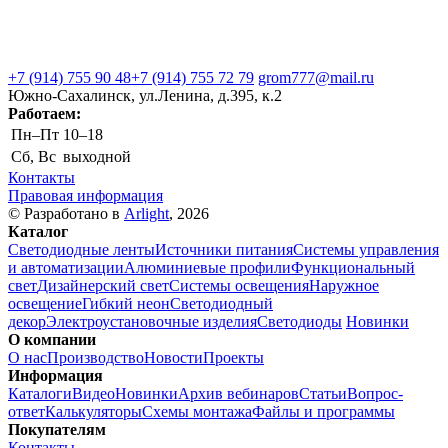
+7 (914) 755 90 48
+7 (914) 755 72 79
grom777@mail.ru
Южно-Сахалинск, ул.Ленина, д.395, к.2
Работаем:
Пн–Пт
10–18
Сб, Вс
выходной
Контакты
Правовая информация
© Разработано в
Arlight
, 2026
Каталог
Светодиодные ленты
Источники питания
Системы управления
и автоматизации
Алюминиевые профили
Функциональный
свет
Дизайнерский свет
Системы освещения
Наружное
освещение
Гибкий неон
Светодиодный
декор
Электроустановочные изделия
Светодиоды
Новинки
О компании
О нас
Производство
Новости
Проекты
Информация
Каталоги
Видео
Новинки
Архив вебинаров
Статьи
Вопрос-
ответ
Калькуляторы
Схемы монтажа
Файлы и программы
Покупателям
Контакты