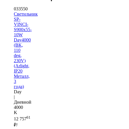
033550
Светильник
SP-
VINCI-
S900x55-
10W
Day4000
(BK,
110
deg,
230V)
(Arlight,
IP20
Металл,
3
года)
Day
|
Дневной
4000
K
61
12 757
₽/