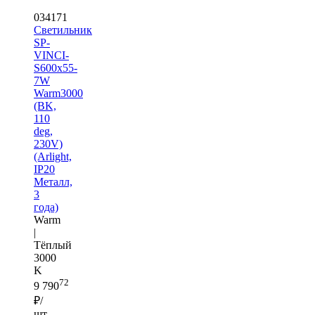
034171
Светильник
SP-
VINCI-
S600x55-
7W
Warm3000
(BK,
110
deg,
230V)
(Arlight,
IP20
Металл,
3
года)
Warm
|
Тёплый
3000
K
72
9 790
₽/
шт