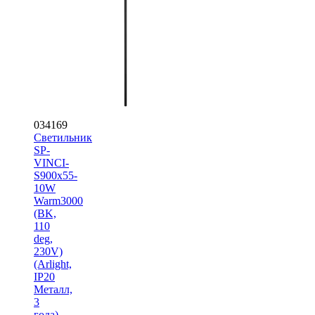
034169
Светильник
SP-
VINCI-
S900x55-
10W
Warm3000
(BK,
110
deg,
230V)
(Arlight,
IP20
Металл,
3
года)