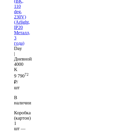
(BK,
110
deg,
230V)
(Arlight,
IP20
Металл,
3
года)
Day
|
Дневной
4000
K
72
9 790
₽/
шт
В
наличии
Коробка
(картон)
1
шт —