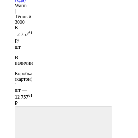
Warm
|
Тёплый
3000
K
61
12 757
₽/
шт
В
наличии
Коробка
(картон)
1
шт —
61
12 757
₽