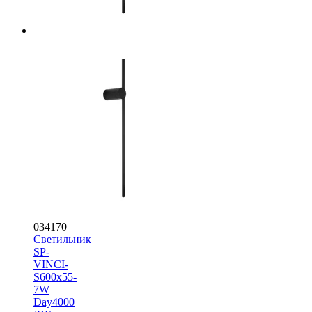
034170
Светильник
SP-
VINCI-
S600x55-
7W
Day4000