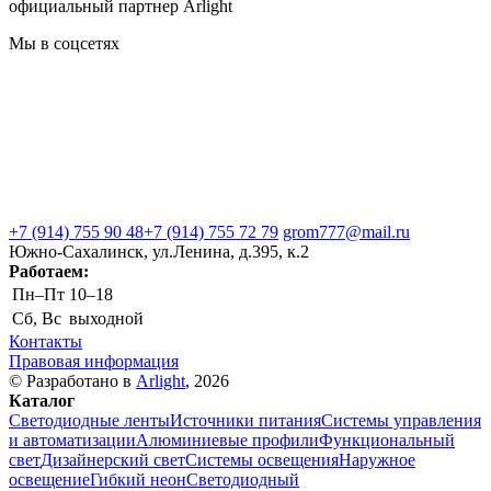
официальный партнер Arlight
Мы в соцсетях
+7 (914) 755 90 48
+7 (914) 755 72 79
grom777@mail.ru
Южно-Сахалинск, ул.Ленина, д.395, к.2
Работаем:
Пн–Пт
10–18
Сб, Вс
выходной
Контакты
Правовая информация
© Разработано в
Arlight
, 2026
Каталог
Светодиодные ленты
Источники питания
Системы управления
и автоматизации
Алюминиевые профили
Функциональный
свет
Дизайнерский свет
Системы освещения
Наружное
освещение
Гибкий неон
Светодиодный