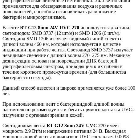
ультрафиолетовые линейные светильники. УФ-светильники
применяются для обеззараживания воздуха и различных
поверхностей, способны останавливать размножение
бактерий и микроорганизмов.
В ленте
RT G12 8mm 24V UVC 270
используются два типа
светодиодов: SMD 3737 (12 шт/м) и SMD 1206 (6 шт/м).
Светодиод SMD 1206 излучает видимый синий спектр с
длиной волны 460 нм, который используется в качестве
индикации при работе ленты. Светодиод SMD 3737 излучает
невидимое свечение с длиной волны 270–275 нм. Механизм
дезинфекции основан на повреждении ДНК бактерий
ультрафиолетовым спектром, приводящим к их гибели в
течение короткого промежутка времени (для большинства
бактерий это секунды).
Данный способ известен и широко применяется уже более 100
лет.
При использовании лент с бактерицидной длиной волны
настоятельно рекомендуется избегать прямого контакта UVC-
излучения с органами зрения и кожей.
Светодиодная лента
RT G12 8mm 24V UVC 270
имеет
мощность 2.9 Вт/м и напряжение питания 24 В. Выходная
мощность новой ленты в диапазоне UVC составляет 0.0098