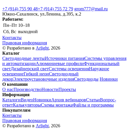
+7 (914) 755 90 48
+7 (914) 755 72 79
grom777@mail.ru
Южно-Сахалинск, ул.Ленина, д.395, к.2
Работаем:
Пн–Пт
10–18
Сб, Вс
выходной
Контакты
Правовая информация
© Разработано в
Arlight
, 2026
Каталог
Светодиодные ленты
Источники питания
Системы управления
и автоматизации
Алюминиевые профили
Функциональный
свет
Дизайнерский свет
Системы освещения
Наружное
освещение
Гибкий неон
Светодиодный
декор
Электроустановочные изделия
Светодиоды
Новинки
О компании
О нас
Производство
Новости
Проекты
Информация
Каталоги
Видео
Новинки
Архив вебинаров
Статьи
Вопрос-
ответ
Калькуляторы
Схемы монтажа
Файлы и программы
Покупателям
Контакты
Правовая информация
© Разработано в
Arlight
, 2026