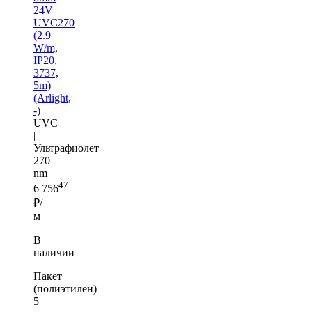
24V
UVC270
(2.9
W/m,
IP20,
3737,
5m)
(Arlight,
-)
UVC
|
Ультрафиолет
270
nm
47
6 756
₽/
м
В
наличии
Пакет
(полиэтилен)
5