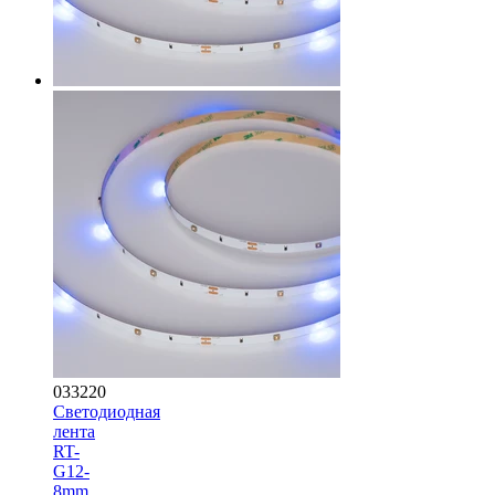
033220
Светодиодная
лента
RT-
G12-
8mm