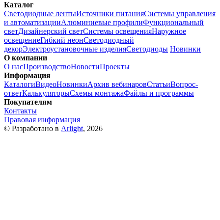
Каталог
Светодиодные ленты
Источники питания
Системы управления
и автоматизации
Алюминиевые профили
Функциональный
свет
Дизайнерский свет
Системы освещения
Наружное
освещение
Гибкий неон
Светодиодный
декор
Электроустановочные изделия
Светодиоды
Новинки
О компании
О нас
Производство
Новости
Проекты
Информация
Каталоги
Видео
Новинки
Архив вебинаров
Статьи
Вопрос-
ответ
Калькуляторы
Схемы монтажа
Файлы и программы
Покупателям
Контакты
Правовая информация
© Разработано в
Arlight
, 2026