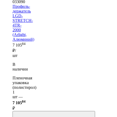
033090
Профиль-
держатель
LGD-
STRETCH-
4TR-
2000
(Arlight,
Алюминий)
84
7 105
₽/
шт
В
наличии
Пленочная
упаковка
(полистирол)
1
шт —
84
7 105
₽