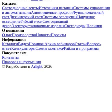
Каталог
Светодиодные ленты
Источники питания
Системы управления
и автоматизации
Алюминиевые профили
Функциональный
свет
Дизайнерский свет
Системы освещения
Наружное
освещение
Гибкий неон
Светодиодный
декор
Электроустановочные изделия
Светодиоды
Новинки
О компании
О нас
Производство
Новости
Проекты
Информация
Каталоги
Видео
Новинки
Архив вебинаров
Статьи
Вопрос-
ответ
Калькуляторы
Схемы монтажа
Файлы и программы
Покупателям
Контакты
Правовая информация
© Разработано в
Arlight
, 2026