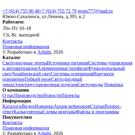
+7 (914) 755 90 48
+7 (914) 755 72 79
grom777@mail.ru
Южно-Сахалинск, ул.Ленина, д.395, к.2
Работаем:
Пн–Пт
10–18
Сб, Вс
выходной
Контакты
Правовая информация
© Разработано в
Arlight
, 2026
Каталог
Светодиодные ленты
Источники питания
Системы управления
и автоматизации
Алюминиевые профили
Функциональный
свет
Дизайнерский свет
Системы освещения
Наружное
освещение
Гибкий неон
Светодиодный
декор
Электроустановочные изделия
Светодиоды
Новинки
О компании
О нас
Производство
Новости
Проекты
Информация
Каталоги
Видео
Новинки
Архив вебинаров
Статьи
Вопрос-
ответ
Калькуляторы
Схемы монтажа
Файлы и программы
Покупателям
Контакты
Правовая информация
© Разработано в
Arlight
, 2026