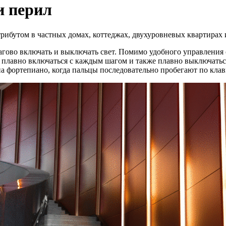
и перил
рибутом в частных домах, коттеджах, двухуровневых квартирах 
гово включать и выключать свет. Помимо удобного управления 
 плавно включаться с каждым шагом и также плавно выключаться
а фортепиано, когда пальцы последовательно пробегают по кла