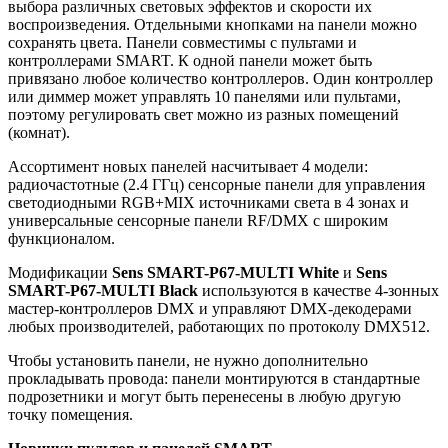
выбора различных световых эффектов и скорости их
воспроизведения. Отдельными кнопками на панели можно
сохранять цвета. Панели совместимы с пультами и
контроллерами SMART. К одной панели может быть
привязано любое количество контроллеров. Один контроллер
или диммер может управлять 10 панелями или пультами,
поэтому регулировать свет можно из разных помещений
(комнат).
Ассортимент новых панелей насчитывает 4 модели:
радиочастотные (2.4 ГГц) сенсорные панели для управления
светодиодными RGB+MIX источниками света в 4 зонах и
универсальные сенсорные панели RF/DMX с широким
функционалом.
Модификации
Sens SMART-P67-MULTI White
и
Sens
SMART-P67-MULTI Black
используются в качестве 4-зонных
мастер-контроллеров DMX и управляют DMX-декодерами
любых производителей, работающих по протоколу DMX512.
Чтобы установить панели, не нужно дополнительно
прокладывать провода: панели монтируются в стандартные
подрозетники и могут быть перенесены в любую другую
точку помещения.