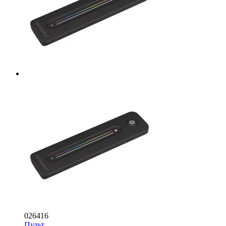
026416
Пульт