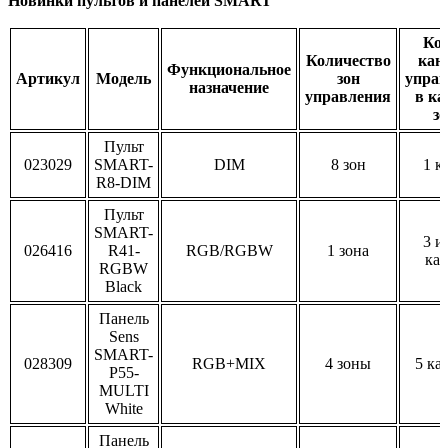
Новинки пультов и панелей SMART
Кол
Количество
кан
Функциональное
Артикул
Модель
зон
управ
назначение
управления
в ка
зо
Пульт
023029
SMART-
DIM
8 зон
1 к
R8-DIM
Пульт
SMART-
3 и
026416
R41-
RGB/RGBW
1 зона
кан
RGBW
Black
Панель
Sens
SMART-
028309
RGB+MIX
4 зоны
5 ка
P55-
MULTI
White
Панель