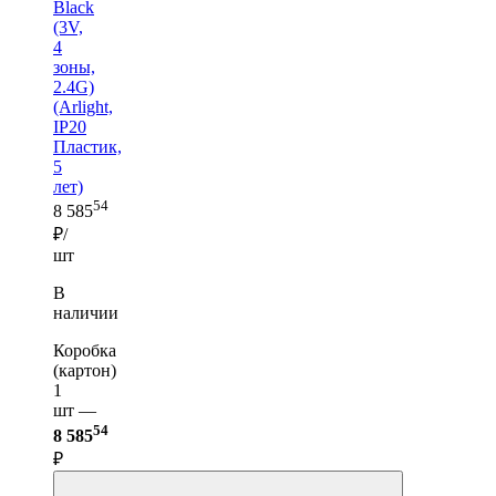
Black
(3V,
4
зоны,
2.4G)
(Arlight,
IP20
Пластик,
5
лет)
54
8 585
₽/
шт
В
наличии
Коробка
(картон)
1
шт —
54
8 585
₽