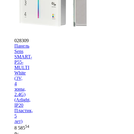
028309
Панель
Sens
SMART-
P55-
MULTI
White
(3V,
4
зоны,
2.4G)
(Arlight,
IP20
Пластик,
5
лет)
54
8 585