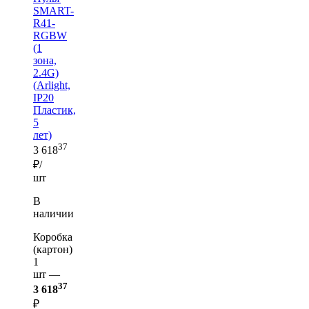
SMART-
R41-
RGBW
(1
зона,
2.4G)
(Arlight,
IP20
Пластик,
5
лет)
37
3 618
₽/
шт
В
наличии
Коробка
(картон)
1
шт —
37
3 618
₽