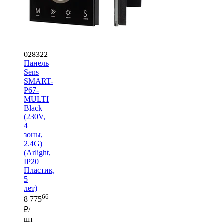
028322
Панель
Sens
SMART-
P67-
MULTI
Black
(230V,
4
зоны,
2.4G)
(Arlight,
IP20
Пластик,
5
лет)
66
8 775
₽/
шт