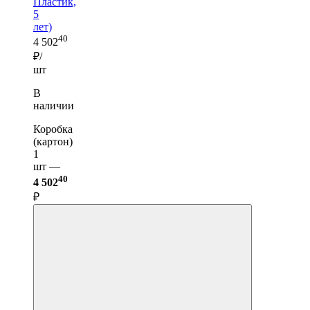
Пластик,
5
лет)
40
4 502
₽/
шт
В
наличии
Коробка
(картон)
1
шт —
40
4 502
₽