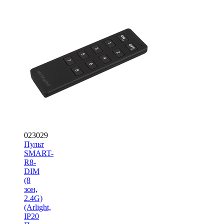
023029
Пульт
SMART-
R8-
DIM
(8
зон,
2.4G)
(Arlight,
IP20