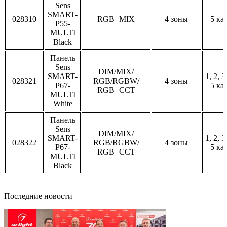
Sens
SMART-
028310
RGB+MIX
4 зоны
5 ка
P55-
MULTI
Black
Панель
Sens
DIM/MIX/
SMART-
1, 2, 3
028321
RGB/RGBW/
4 зоны
P67-
5 ка
RGB+CCT
MULTI
White
Панель
Sens
DIM/MIX/
SMART-
1, 2, 3
028322
RGB/RGBW/
4 зоны
P67-
5 ка
RGB+CCT
MULTI
Black
Последние новости