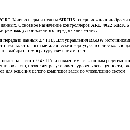
MFORT. Контроллеры и пульты
SIRIUS
теперь можно приобрести п
и данных. Основное назначение контроллеров
ARL-4022-SIRIU
ки режима, установленного перед выключением.
той передачи данных 2.4 ГГц. Для управления
RGBW
-источникам
сти пульта: стильный металлический корпус, сенсорное кольцо дл
сть, выбирать температуру свечения и цвет.
работает на частоте 0.43 ГГц и совместима с 1-зонным радиочаст
чников света, позволяет регулировать уровень освещенности, в
в для решения целого комплекса задач по управлению светом.