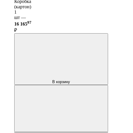
Коробка
(картон)
1
шт —
97
16 165
₽
В корзину