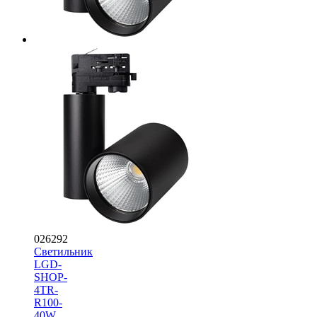
026292
Светильник
LGD-
SHOP-
4TR-
R100-
40W