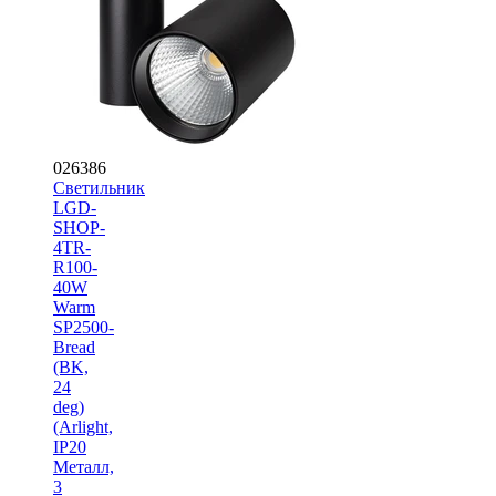
026386
Светильник
LGD-
SHOP-
4TR-
R100-
40W
Warm
SP2500-
Bread
(BK,
24
deg)
(Arlight,
IP20
Металл,
3