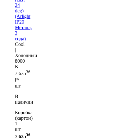
24
deg)
(Arlight,
IP20
Металл,
3
года)
Cool
|
Холодный
8000
K
36
7 635
₽/
шт
В
наличии
Коробка
(картон)
1
шт —
36
7 635