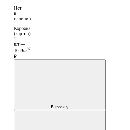
Нет
в
наличии
Коробка
(картон)
1
шт —
97
16 165
₽
В корзину