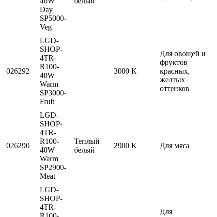
40W
белый
Day
SP5000-
Veg
LGD-
SHOP-
Для овощей и
4TR-
фруктов
R100-
026292
3000 К
красных,
40W
желтых
Warm
оттенков
SP3000-
Fruit
LGD-
SHOP-
4TR-
R100-
Теплый
026290
2900 К
Для мяса
40W
белый
Warm
SP2900-
Meat
LGD-
SHOP-
4TR-
Для
R100-