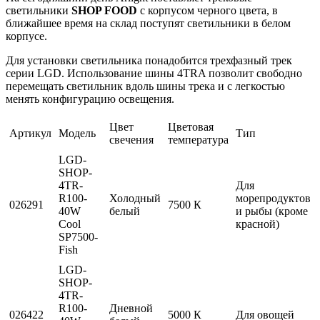
светильники
SHOP FOOD
с корпусом черного цвета, в
ближайшее время на склад поступят светильники в белом
корпусе.
Для установки светильника понадобится трехфазный трек
серии LGD. Использование шины 4TRA позволит свободно
перемещать светильник вдоль шины трека и с легкостью
менять конфигурацию освещения.
Цвет
Цветовая
Артикул
Модель
Тип
свечения
температура
LGD-
SHOP-
4TR-
Для
R100-
Холодный
морепродуктов
026291
7500 К
40W
белый
и рыбы (кроме
Cool
красной)
SP7500-
Fish
LGD-
SHOP-
4TR-
R100-
Дневной
026422
5000 К
Для овощей