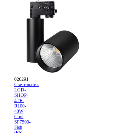
026291
Светильник
LGD-
SHOP-
4TR-
R100-
40W
Cool
SP7500-
Fish
(BK,