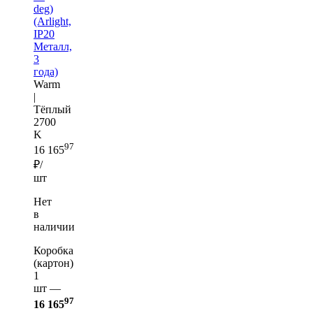
deg)
(Arlight,
IP20
Металл,
3
года)
Warm
|
Тёплый
2700
K
97
16 165
₽/
шт
Нет
в
наличии
Коробка
(картон)
1
шт —
97
16 165