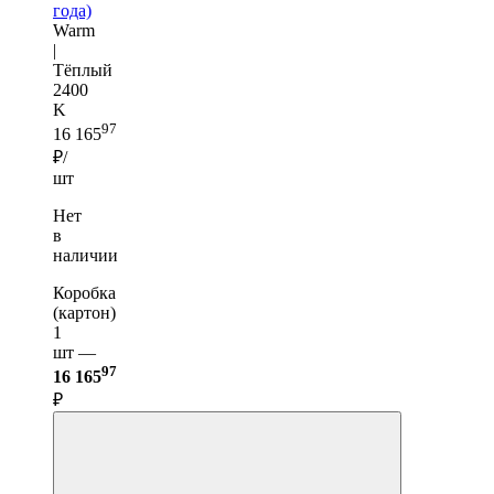
года)
Warm
|
Тёплый
2400
K
97
16 165
₽/
шт
Нет
в
наличии
Коробка
(картон)
1
шт —
97
16 165
₽