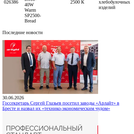
026386
2500 К
хлебобулочных
40W
изделий
Warm
SP2500-
Bread
Последние новости
30.06.2026
Госсекретарь Сергей Глазьев посетил заводы «Арлайт» в
Бресте и назвал их «технико-экономическим чудом»