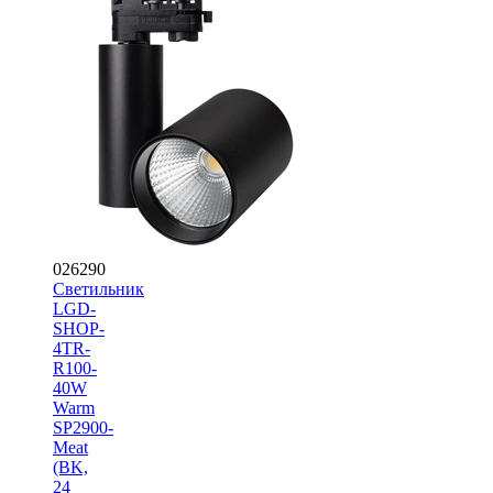
026290
Светильник
LGD-
SHOP-
4TR-
R100-
40W
Warm
SP2900-
Meat
(BK,
24