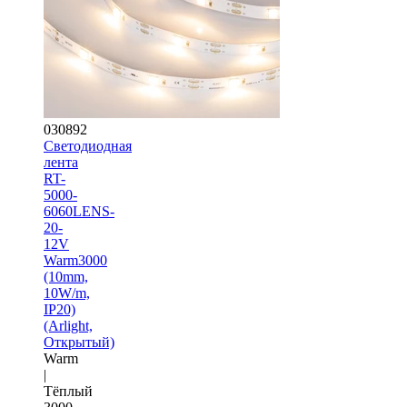
030892
Светодиодная
лента
RT-
5000-
6060LENS-
20-
12V
Warm3000
(10mm,
10W/m,
IP20)
(Arlight,
Открытый)
Warm
|
Тёплый