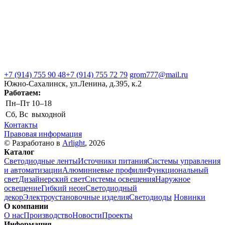
+7 (914) 755 90 48
+7 (914) 755 72 79
grom777@mail.ru
Южно-Сахалинск, ул.Ленина, д.395, к.2
Работаем:
Пн–Пт
10–18
Сб, Вс
выходной
Контакты
Правовая информация
© Разработано в
Arlight
, 2026
Каталог
Светодиодные ленты
Источники питания
Системы управления
и автоматизации
Алюминиевые профили
Функциональный
свет
Дизайнерский свет
Системы освещения
Наружное
освещение
Гибкий неон
Светодиодный
декор
Электроустановочные изделия
Светодиоды
Новинки
О компании
О нас
Производство
Новости
Проекты
Информация