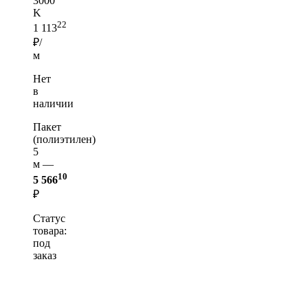
3000
K
22
1 113
₽/
м
Нет
в
наличии
Пакет
(полиэтилен)
5
м —
10
5 566
₽
Статус
товара:
под
заказ