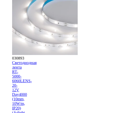
030893
Светодиодная
лента
RT-
5000-
6060LENS-
20-
12V
Day4000
(10mm,
10W/m,
IP20)
(Arlight,