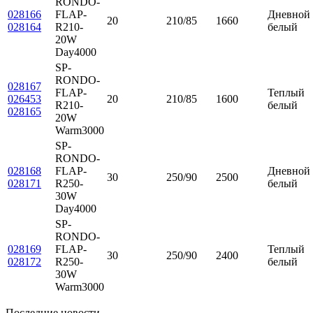
RONDO-
028166
FLAP-
Дневной
20
210/85
1660
028164
R210-
белый
20W
Day4000
SP-
RONDO-
028167
FLAP-
Теплый
026453
20
210/85
1600
R210-
белый
028165
20W
Warm3000
SP-
RONDO-
028168
FLAP-
Дневной
30
250/90
2500
028171
R250-
белый
30W
Day4000
SP-
RONDO-
028169
FLAP-
Теплый
30
250/90
2400
028172
R250-
белый
30W
Warm3000
Последние новости