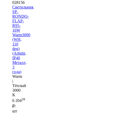
028156
Светильник
SP-
RONDO-
FLAP-
R95-
16W
Warm3000
(WH,
110
deg)
(Arlight,
IP40
Металл,
3
года)
Warm
|
Тёплый
3000
K
28
6 204
₽/
шт