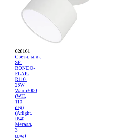
028161
Светильник
SP-
RONDO-
FLAP-
R110-
25W
Warm3000
(WH,
110
deg)
(Arlight,
IP40
Металл,
3
года)