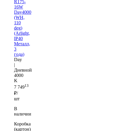
R175-
16W
Day4000
(WH,
110
deg)
(Arlight,
IP40
Металл,
3
года)
Day
|
Дневной
4000
K
13
7 749
₽/
шт
В
наличии
Коробка
(картон)