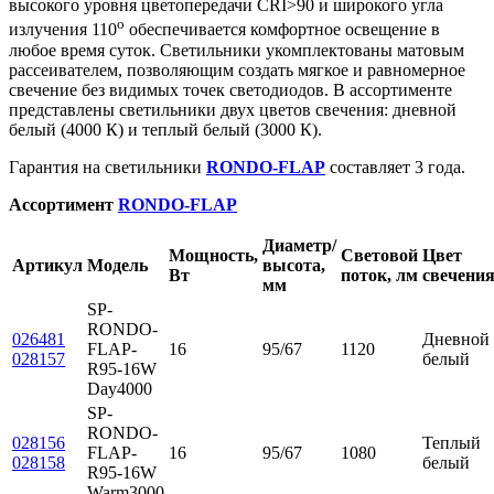
высокого уровня цветопередачи CRI>90 и широкого угла
o
излучения 110
обеспечивается комфортное освещение в
любое время суток. Светильники укомплектованы матовым
рассеивателем, позволяющим создать мягкое и равномерное
свечение без видимых точек светодиодов. В ассортименте
представлены светильники двух цветов свечения: дневной
белый (4000 К) и теплый белый (3000 К).
Гарантия на светильники
RONDO-FLAP
составляет 3 года.
Ассортимент
RONDO-FLAP
Диаметр/
Мощность,
Световой
Цвет
Артикул
Модель
высота,
Вт
поток, лм
свечени
мм
SP-
RONDO-
026481
Дневной
FLAP-
16
95/67
1120
028157
белый
R95-16W
Day4000
SP-
RONDO-
028156
Теплый
FLAP-
16
95/67
1080
028158
белый
R95-16W
Warm3000