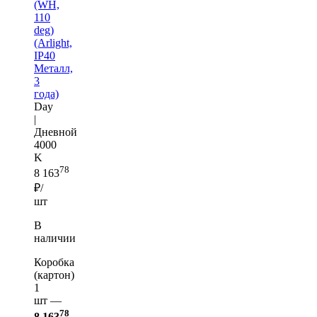
(WH,
110
deg)
(Arlight,
IP40
Металл,
3
года)
Day
|
Дневной
4000
K
78
8 163
₽/
шт
В
наличии
Коробка
(картон)
1
шт —
78
8 163