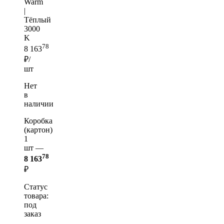
Warm
|
Тёплый
3000
K
78
8 163
₽/
шт
Нет
в
наличии
Коробка
(картон)
1
шт —
78
8 163
₽
Статус
товара:
под
заказ