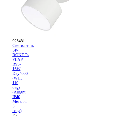
026481
Светильник
SP-
RONDO-
FLAP-
R95-
16W
Day4000
(WH,
110
deg)
(Arlight,
IP40
Металл,
3
года)
Day