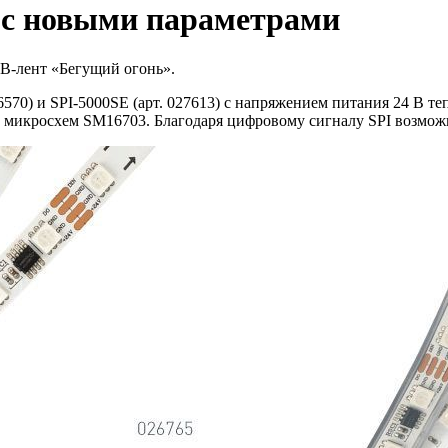
 с новыми параметрами
GB-лент «Бегущий огонь».
26570) и SPI-5000SE (арт. 027613) с напряжением питания 24 В т
микросхем SM16703. Благодаря цифровому сигналу SPI возможн