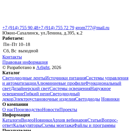
+7 (914) 755 90 48
+7 (914) 755 72 79
grom777@mail.ru
Южно-Сахалинск, ул.Ленина, д.395, к.2
Работаем:
Пн–Пт
10–18
Сб, Вс
выходной
Контакты
Правовая информация
© Разработано в
Arlight
, 2026
Каталог
Светодиодные ленты
Источники питания
Системы управления
и автоматизации
Алюминиевые профили
Функциональный
свет
Дизайнерский свет
Системы освещения
Наружное
освещение
Гибкий неон
Светодиодный
декор
Электроустановочные изделия
Светодиоды
Новинки
О компании
О нас
Производство
Новости
Проекты
Информация
Каталоги
Видео
Новинки
Архив вебинаров
Статьи
Вопрос-
ответ
Калькуляторы
Схемы монтажа
Файлы и программы
Покупателям