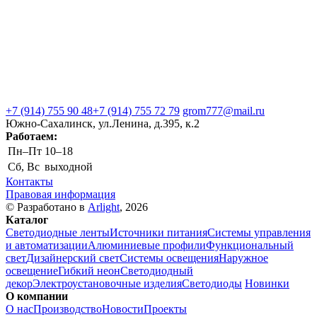
+7 (914) 755 90 48
+7 (914) 755 72 79
grom777@mail.ru
Южно-Сахалинск, ул.Ленина, д.395, к.2
Работаем:
Пн–Пт
10–18
Сб, Вс
выходной
Контакты
Правовая информация
© Разработано в
Arlight
, 2026
Каталог
Светодиодные ленты
Источники питания
Системы управления
и автоматизации
Алюминиевые профили
Функциональный
свет
Дизайнерский свет
Системы освещения
Наружное
освещение
Гибкий неон
Светодиодный
декор
Электроустановочные изделия
Светодиоды
Новинки
О компании
О нас
Производство
Новости
Проекты