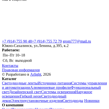
+7 (914) 755 90 48
+7 (914) 755 72 79
grom777@mail.ru
Южно-Сахалинск, ул.Ленина, д.395, к.2
Работаем:
Пн–Пт
10–18
Сб, Вс
выходной
Контакты
Правовая информация
© Разработано в
Arlight
, 2026
Каталог
Светодиодные ленты
Источники питания
Системы управления
и автоматизации
Алюминиевые профили
Функциональный
свет
Дизайнерский свет
Системы освещения
Наружное
освещение
Гибкий неон
Светодиодный
декор
Электроустановочные изделия
Светодиоды
Новинки
О компании