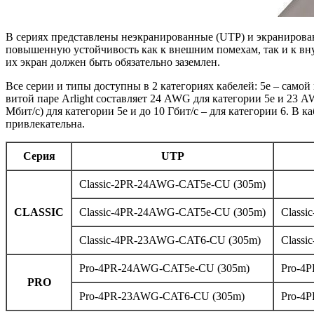
В сериях представлены неэкранированные (UTP) и экранирова
повышенную устойчивость как к внешним помехам, так и к вну
их экран должен быть обязательно заземлен.
Все серии и типы доступны в 2 категориях кабелей: 5е – само
витой паре Arlight составляет 24 AWG для категории 5e и 23 A
Мбит/с) для категории 5е и до 10 Гбит/с – для категории 6. В 
привлекательна.
Серия
UTP
Classic-2PR-24AWG-CAT5e-CU (305m)
CLASSIC
Classic-4PR-24AWG-CAT5e-CU (305m)
Class
Classic-4PR-23AWG-CAT6-CU (305m)
Class
Pro-4PR-24AWG-CAT5e-CU (305m)
Pro-4
PRO
Pro-4PR-23AWG-CAT6-CU (305m)
Pro-4