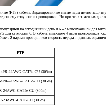
нные (FTP) кабели. Экранированные витые пары имеют защитну
треннему излучению проводников. Но при этих заметных достои
й популярной на сегодняшний день и 6 – с максимальной для ви
WG для категории 6. В кабеле, имеющем 4 пары проводников, ско
кабеле с 2 парами проводников скорость передачи данных огранич
FTP
ic-4PR-24AWG-CAT5e-CU (305m)
ic-4PR-24AWG-CAT5e-CU (305m)
PR-24AWG-CAT5e-CU (305m)
PR-23AWG-CAT6-CU (305m)