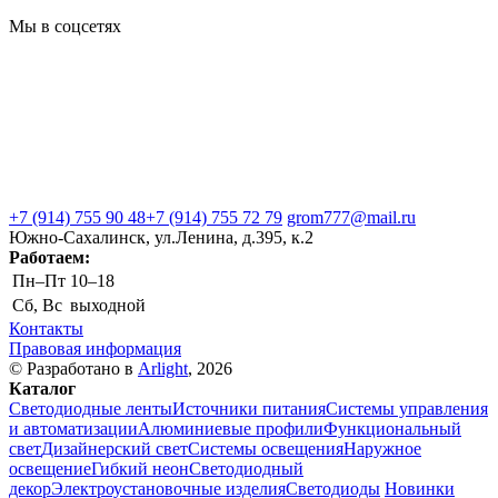
Мы в соцсетях
+7 (914) 755 90 48
+7 (914) 755 72 79
grom777@mail.ru
Южно-Сахалинск, ул.Ленина, д.395, к.2
Работаем:
Пн–Пт
10–18
Сб, Вс
выходной
Контакты
Правовая информация
© Разработано в
Arlight
, 2026
Каталог
Светодиодные ленты
Источники питания
Системы управления
и автоматизации
Алюминиевые профили
Функциональный
свет
Дизайнерский свет
Системы освещения
Наружное
освещение
Гибкий неон
Светодиодный
декор
Электроустановочные изделия
Светодиоды
Новинки