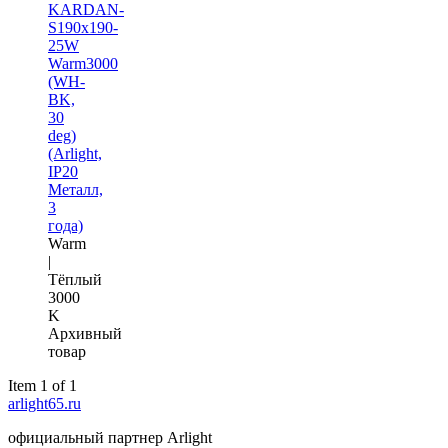
KARDAN-
S190x190-
25W
Warm3000
(WH-
BK,
30
deg)
(Arlight,
IP20
Металл,
3
года)
Warm
|
Тёплый
3000
K
Архивный
товар
Item 1 of 1
arlight65.ru
официальный партнер Arlight