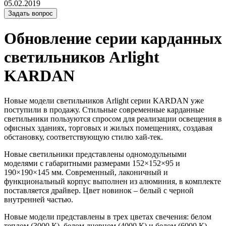
05.02.2019
Задать вопрос
Обновление серии карданных
светильников Arlight
KARDAN
Новые модели светильников Arlight серии KARDAN уже
поступили в продажу. Стильные современные карданные
светильники пользуются спросом для реализации освещения в
офисных зданиях, торговых и жилых помещениях, создавая
обстановку, соответствующую стилю хай-тек.
Новые светильники представлены одномодульными
моделями с габаритными размерами 152×152×95 и
190×190×145 мм. Современный, лаконичный и
функциональный корпус выполнен из алюминия, в комплекте
поставляется драйвер. Цвет новинок – белый с черной
внутренней частью.
Новые модели представлены в трех цветах свечения: белом
теплом (3000 К), белом дневном (4000 К) и белом (6000 К).