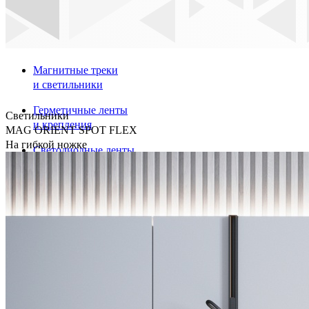
Магнитные треки
и светильники
Герметичные ленты
Светильники
и крепления
MAG ORIENT SPOT FLEX
На гибкой ножке
Светодиодные ленты
Профили