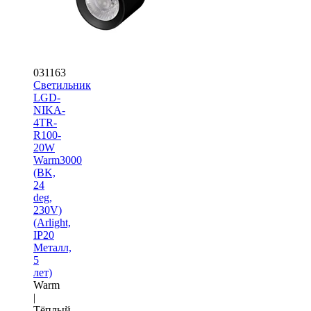
031163
Светильник
LGD-
NIKA-
4TR-
R100-
20W
Warm3000
(BK,
24
deg,
230V)
(Arlight,
IP20
Металл,
5
лет)
Warm
|
Тёплый