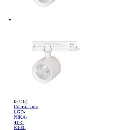
031164
Светильник
LGD-
NIKA-
4TR-
R100-