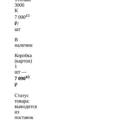
3000
K
43
7 090
₽/
шт
В
наличии
Коробка
(картон)
1
шт —
43
7 090
₽
Статус
товара:
выводится
из
поставок