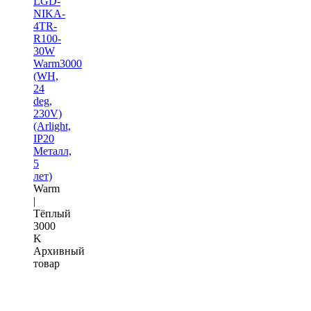
LGD-
NIKA-
4TR-
R100-
30W
Warm3000
(WH,
24
deg,
230V)
(Arlight,
IP20
Металл,
5
лет)
Warm
|
Тёплый
3000
K
Архивный
товар