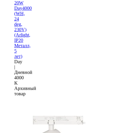
20W
Day4000
(WH,
24
deg,
230V)
(Arlight,
IP20
Металл,
5
лет)
Day
|
Дневной
4000
K
Архивный
товар