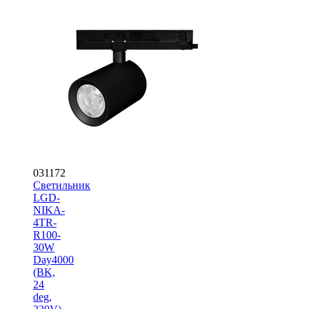
031172
Светильник
LGD-
NIKA-
4TR-
R100-
30W
Day4000
(BK,
24
deg,