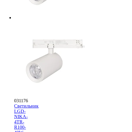
031176
Светильник
LGD-
NIKA-
4TR-
R100-