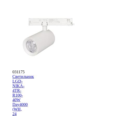
031175
Светильник
LGD-
NIKA-
4TR-
R100-
40W
Day4000
(WH,
24