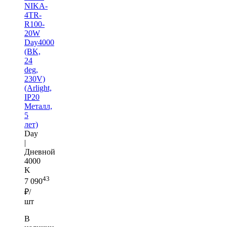
NIKA-
4TR-
R100-
20W
Day4000
(BK,
24
deg,
230V)
(Arlight,
IP20
Металл,
5
лет)
Day
|
Дневной
4000
K
43
7 090
₽/
шт
В