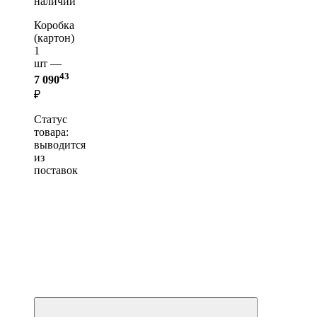
наличии
Коробка
(картон)
1
шт —
43
7 090
₽
Статус
товара:
выводится
из
поставок