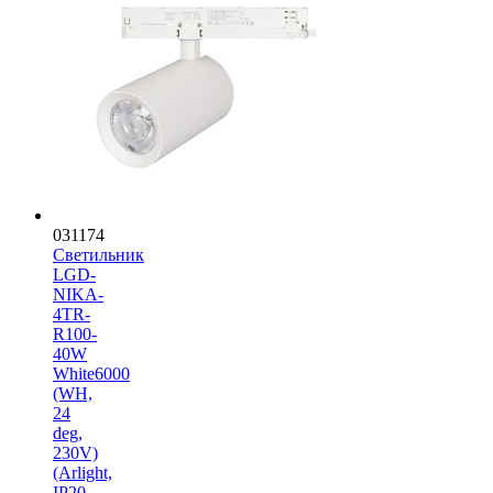
031174
Светильник
LGD-
NIKA-
4TR-
R100-
40W
White6000
(WH,
24
deg,
230V)
(Arlight,
IP20