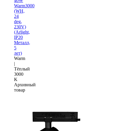
40W
Warm3000
(WH,
24
deg,
230V)
(Arlight,
IP20
Металл,
5
лет)
Warm
|
Тёплый
3000
K
Архивный
товар