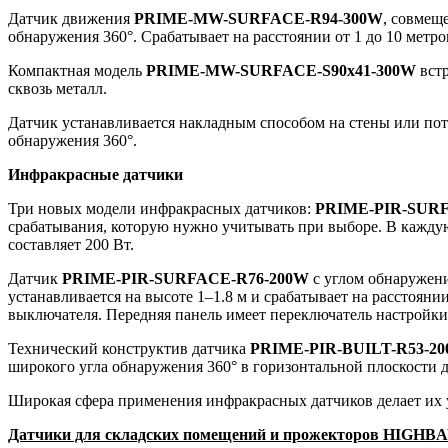
Датчик движения
PRIME-MW-SURFACE-R94-300W
, совмещ
обнаружения 360°. Срабатывает на расстоянии от 1 до 10 метро
Компактная модель
PRIME-MW-SURFACE-S90x41-300W
встр
сквозь металл.
Датчик устанавливается накладным способом на стены или пот
обнаружения 360°.
Инфракрасные датчики
Три новых модели инфракрасных датчиков:
PRIME-PIR-SURF
срабатывания, которую нужно учитывать при выборе. В кажду
составляет 200 Вт.
Датчик
PRIME-PIR-SURFACE-R76-200W
с углом обнаружени
устанавливается на высоте 1–1.8 м и срабатывает на расстоян
выключателя. Передняя панель имеет переключатель настройк
Технический конструктив датчика
PRIME-PIR-BUILT-R53-2
широкого угла обнаружения 360° в горизонтальной плоскости 
Широкая сфера применения инфракрасных датчиков делает их
Датчики для складских помещений и прожекторов HIGHB