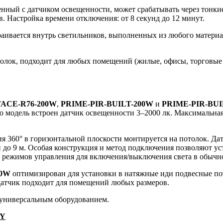
енный с датчиком освещенности, может срабатывать через тонкие
в. Настройка времени отключения: от 8 секунд до 12 минут.
аивается внутрь светильников, выполненных из любого материал
олок, подходит для любых помещений (жилые, офисы, торговые ц
ACE-R76-200W
,
PRIME-PIR-BUILT-200W
и
PRIME-PIR-BUI
ю модель встроен датчик освещенности 3–2000 лк. Максимальна
я 360° в горизонтальной плоскости монтируется на потолок. Д
ии до 9 м. Особая конструкция и метод подключения позволяют у
и режимов управления для включения/выключения света в обыч
00W
оптимизирован для установки в натяжные иди подвесные пот
датчик подходит для помещений любых размеров.
 универсальным оборудованием.
AY