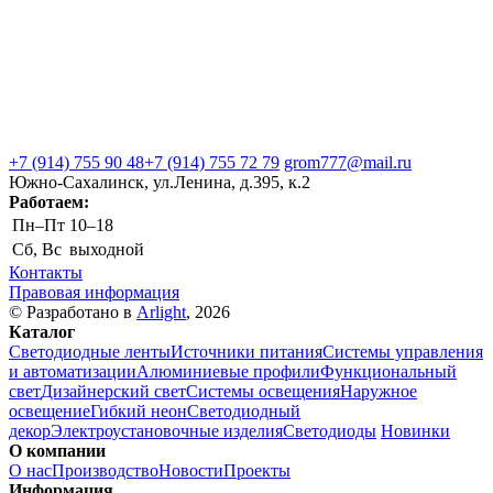
+7 (914) 755 90 48
+7 (914) 755 72 79
grom777@mail.ru
Южно-Сахалинск, ул.Ленина, д.395, к.2
Работаем:
Пн–Пт
10–18
Сб, Вс
выходной
Контакты
Правовая информация
© Разработано в
Arlight
, 2026
Каталог
Светодиодные ленты
Источники питания
Системы управления
и автоматизации
Алюминиевые профили
Функциональный
свет
Дизайнерский свет
Системы освещения
Наружное
освещение
Гибкий неон
Светодиодный
декор
Электроустановочные изделия
Светодиоды
Новинки
О компании
О нас
Производство
Новости
Проекты
Информация