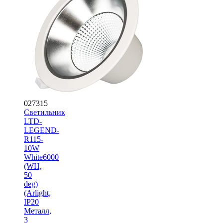
027315
Светильник
LTD-
LEGEND-
R115-
10W
White6000
(WH,
50
deg)
(Arlight,
IP20
Металл,
3