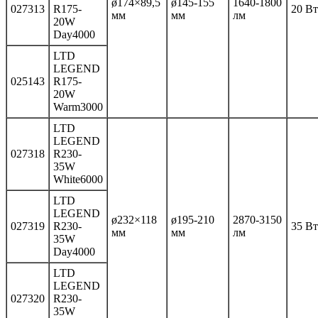
ø174×89,5
ø145-155
1640-1800
027313
R175-
20 Вт
мм
мм
лм
20W
Day4000
LTD
LEGEND
025143
R175-
20W
Warm3000
LTD
LEGEND
027318
R230-
35W
White6000
LTD
LEGEND
ø232×118
ø195-210
2870-3150
027319
R230-
35 Вт
мм
мм
лм
35W
Day4000
LTD
LEGEND
027320
R230-
35W