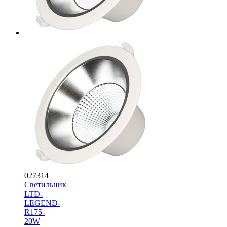
027314
Светильник
LTD-
LEGEND-
R175-
20W