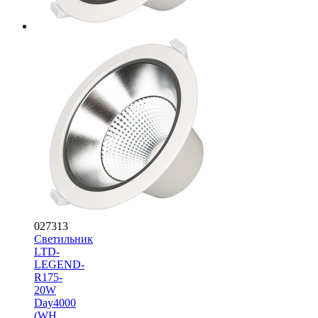
027313
Светильник
LTD-
LEGEND-
R175-
20W
Day4000
(WH,