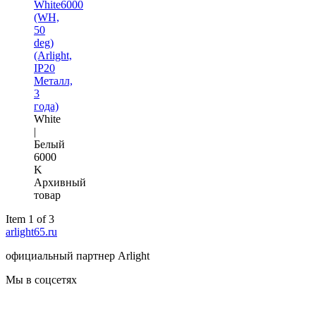
White6000
(WH,
50
deg)
(Arlight,
IP20
Металл,
3
года)
White
|
Белый
6000
K
Архивный
товар
Item 1 of 3
arlight65.ru
официальный партнер Arlight
Мы в соцсетях