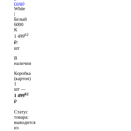
года)
White
|
Белый
6000
K
62
1 499
₽/
шт
В
наличии
Коробка
(картон)
1
шт —
62
1 499
₽
Статус
товара:
выводится
из