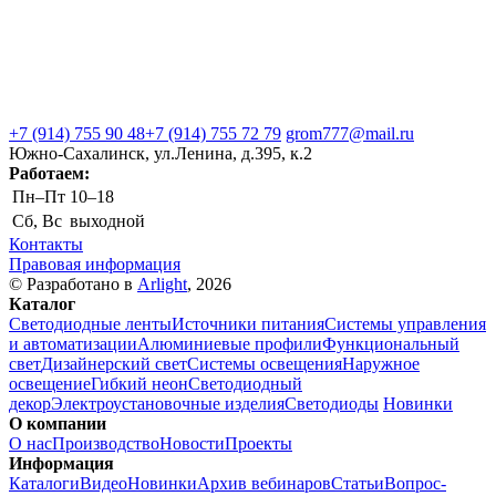
+7 (914) 755 90 48
+7 (914) 755 72 79
grom777@mail.ru
Южно-Сахалинск, ул.Ленина, д.395, к.2
Работаем:
Пн–Пт
10–18
Сб, Вс
выходной
Контакты
Правовая информация
© Разработано в
Arlight
, 2026
Каталог
Светодиодные ленты
Источники питания
Системы управления
и автоматизации
Алюминиевые профили
Функциональный
свет
Дизайнерский свет
Системы освещения
Наружное
освещение
Гибкий неон
Светодиодный
декор
Электроустановочные изделия
Светодиоды
Новинки
О компании
О нас
Производство
Новости
Проекты
Информация
Каталоги
Видео
Новинки
Архив вебинаров
Статьи
Вопрос-