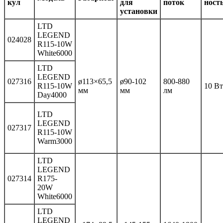
кул
для
поток
ност
установки
LTD
LEGEND
024028
R115-10W
White6000
LTD
LEGEND
027316
ø113×65,5
ø90-102
800-880
R115-10W
10 Вт
мм
мм
лм
Day4000
LTD
LEGEND
027317
R115-10W
Warm3000
LTD
LEGEND
027314
R175-
20W
White6000
LTD
LEGEND