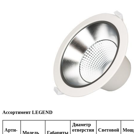
Ассортимент LEGEND
Диаметр
Ар­ти­
отверстия
Световой
Мощ
Мо­дель
Габариты