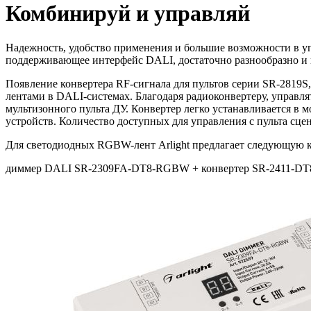
Комбинируй и управляй
Надежность, удобство применения и большие возможности в у
поддерживающее интерфейс DALI, достаточно разнообразно и 
Появление конвертера RF-сигнала для пультов серии SR-281
лентами в DALI-системах. Благодаря радиоконвертеру, управля
мультизонного пульта ДУ. Конвертер легко устанавливается 
устройств. Количество доступных для управления с пульта сцен
Для светодиодных RGBW-лент Arlight предлагает следующую 
диммер DALI SR-2309FA-DT8-RGBW + конвертер SR-2411-DT8