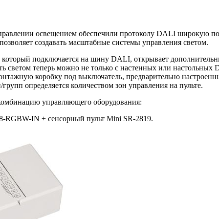
правлении освещением обеспечили протоколу DALI широкую попу
позволяет создавать масштабные системы управления светом.
9S, который подключается на шину DALI, открывает дополните
ть светом теперь можно не только с настенных или настольных 
в монтажную коробку под выключатель, предварительно настроен
/групп определяется количеством зон управления на пульте.
комбинацию управляющего оборудования:
-RGBW-IN + сенсорный пульт Mini SR-2819.