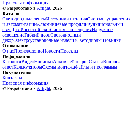
Правовая информация
© Разработано в
Arlight
, 2026
Каталог
Светодиодные ленты
Источники питания
Системы управления
и автоматизации
Алюминиевые профили
Функциональный
свет
Дизайнерский свет
Системы освещения
Наружное
освещение
Гибкий неон
Светодиодный
декор
Электроустановочные изделия
Светодиоды
Новинки
О компании
О нас
Производство
Новости
Проекты
Информация
Каталоги
Видео
Новинки
Архив вебинаров
Статьи
Вопрос-
ответ
Калькуляторы
Схемы монтажа
Файлы и программы
Покупателям
Контакты
Правовая информация
© Разработано в
Arlight
, 2026