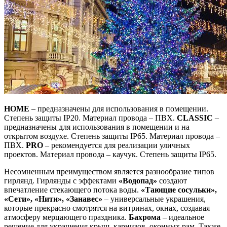
HOME
– предназначены для использования в помещении.
Степень защиты IP20. Материал провода – ПВХ.
CLASSIC
–
предназначены для использования в помещении и на
открытом воздухе. Степень защиты IP65. Материал провода –
ПВХ.
PRO
– рекомендуется для реализации уличных
проектов. Материал провода – каучук. Степень защиты IP65.
Несомненным преимуществом является разнообразие типов
гирлянд. Гирлянды с эффектами
«Водопад»
создают
впечатление стекающего потока воды.
«Тающие сосульки»,
«Сети», «Нити», «Занавес»
– универсальные украшения,
которые прекрасно смотрятся на витринах, окнах, создавая
атмосферу мерцающего праздника.
Бахрома
– идеальное
решение для украшения крыш, карнизов, оконных рам. Также