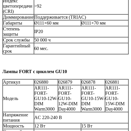
Индекс
цветопередачи
>92
(CRI)
Диммирование
Поддерживается (TRIAC)
Габариты
Ø111×60 мм
Ø111×70 мм
Степень
IP20
защиты
Срок службы
50 000 ч
Гарантийный
60 мес.
срок
Лампы FORT с цоколем GU10
Артикул
026880
026879
026878
026881
AR111-
AR111-
AR111-
AR111-
FORT-
FORT-
FORT-
FORT-
Модель
GU10-12W-
GU10-
GU10-15W-
GU10-
DIM
12W-DIM
DIM
15W-DIM
Warm3000
Day4000
Warm3000
Day4000
Напряжение
AC 220-240 В
питания
Мощность
12 Вт
15 Вт