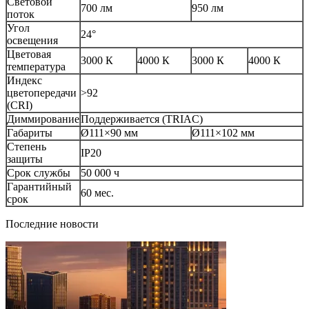
Световой
700 лм
950 лм
поток
Угол
24°
освещения
Цветовая
3000 К
4000 К
3000 К
4000 К
температура
Индекс
цветопередачи
>92
(CRI)
Диммирование
Поддерживается (TRIAC)
Габариты
Ø111×90 мм
Ø111×102 мм
Степень
IP20
защиты
Срок службы
50 000 ч
Гарантийный
60 мес.
срок
Последние новости