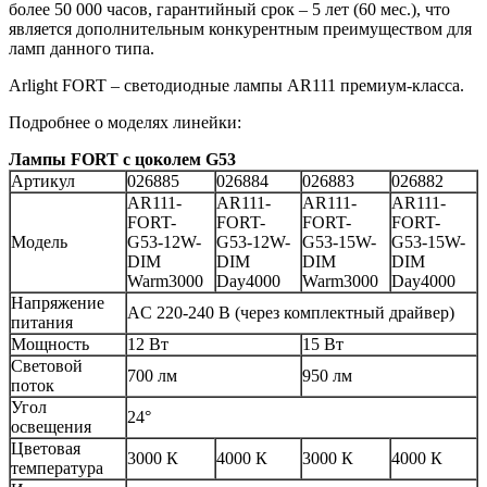
более 50 000 часов, гарантийный срок – 5 лет (60 мес.), что
является дополнительным конкурентным преимуществом для
ламп данного типа.
Arlight FORT – светодиодные лампы AR111 премиум-класса.
Подробнее о моделях линейки:
Лампы FORT с цоколем G53
Артикул
026885
026884
026883
026882
AR111-
AR111-
AR111-
AR111-
FORT-
FORT-
FORT-
FORT-
Модель
G53-12W-
G53-12W-
G53-15W-
G53-15W-
DIM
DIM
DIM
DIM
Warm3000
Day4000
Warm3000
Day4000
Напряжение
AC 220-240 В (через комплектный драйвер)
питания
Мощность
12 Вт
15 Вт
Световой
700 лм
950 лм
поток
Угол
24°
освещения
Цветовая
3000 К
4000 К
3000 К
4000 К
температура