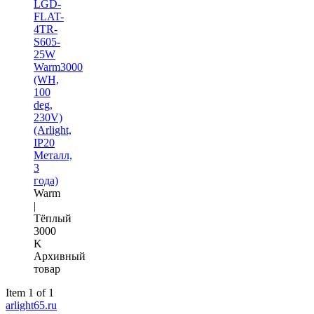
LGD-
FLAT-
4TR-
S605-
25W
Warm3000
(WH,
100
deg,
230V)
(Arlight,
IP20
Металл,
3
года)
Warm
|
Тёплый
3000
K
Архивный
товар
Item 1 of 1
arlight65.ru