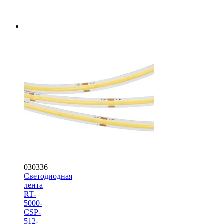
030336
Светодиодная
лента
RT-
5000-
CSP-
512-