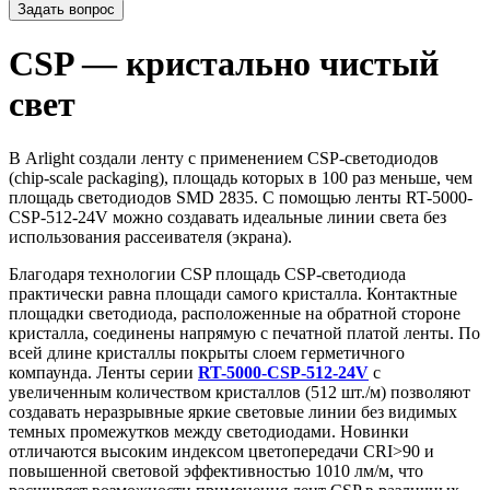
Задать вопрос
CSP — кристально чистый
свет
В Arlight создали ленту с применением CSP-светодиодов
(chip-scale packaging), площадь которых в 100 раз меньше, чем
площадь светодиодов SMD 2835. С помощью ленты RT-5000-
CSP-512-24V можно создавать идеальные линии света без
использования рассеивателя (экрана).
Благодаря технологии CSP площадь CSP-светодиода
практически равна площади самого кристалла. Контактные
площадки светодиода, расположенные на обратной стороне
кристалла, соединены напрямую с печатной платой ленты. По
всей длине кристаллы покрыты слоем герметичного
компаунда. Ленты серии
RT-5000-CSP-512-24V
с
увеличенным количеством кристаллов (512 шт./м) позволяют
создавать неразрывные яркие световые линии без видимых
темных промежутков между светодиодами. Новинки
отличаются высоким индексом цветопередачи CRI>90 и
повышенной световой эффективностью 1010 лм/м, что