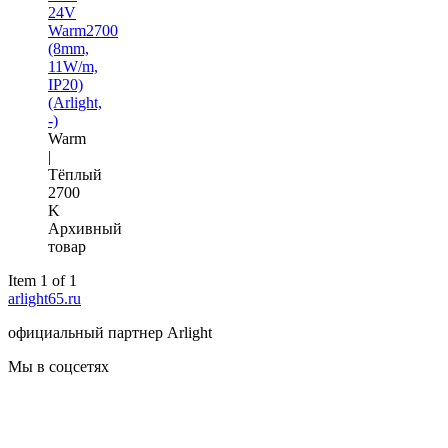
24V
Warm2700
(8mm,
11W/m,
IP20)
(Arlight,
-)
Warm
|
Тёплый
2700
K
Архивный
товар
Item 1 of 1
arlight65.ru
официальный партнер Arlight
Мы в соцсетях