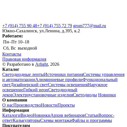
+7 (914) 755 90 48
+7 (914) 755 72 79
grom777@mail.ru
Южно-Сахалинск, ул.Ленина, д.395, к.2
Работаем:
Пн–Пт
10–18
Сб, Вс
выходной
Контакты
Правовая информация
© Разработано в
Arlight
, 2026
Каталог
Светодиодные ленты
Источники питания
Системы управления
и автоматизации
Алюминиевые профили
Функциональный
свет
Дизайнерский свет
Системы освещения
Наружное
освещение
Гибкий неон
Светодиодный
декор
Электроустановочные изделия
Светодиоды
Новинки
О компании
О нас
Производство
Новости
Проекты
Информация
Каталоги
Видео
Новинки
Архив вебинаров
Статьи
Вопрос-
ответ
Калькуляторы
Схемы монтажа
Файлы и программы
Покупателям