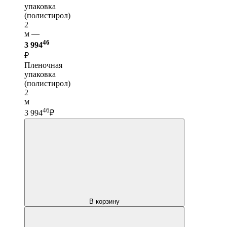
упаковка
(полистирол)
2
м —
46
3 994
₽
Пленочная
упаковка
(полистирол)
2
м
46
3 994
₽
В корзину