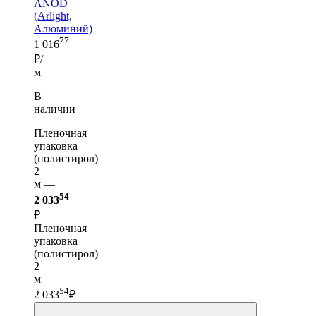
ANOD
(Arlight,
Алюминий)
77
1 016
₽/
м
В
наличии
Пленочная
упаковка
(полистирол)
2
м —
54
2 033
₽
Пленочная
упаковка
(полистирол)
2
м
54
2 033
₽