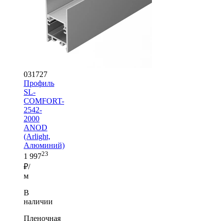
031727
Профиль
SL-
COMFORT-
2542-
2000
ANOD
(Arlight,
Алюминий)
23
1 997
₽/
м
В
наличии
Пленочная