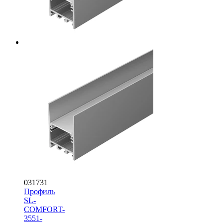
031731
Профиль
SL-
COMFORT-
3551-