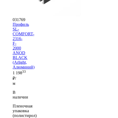
031769
Профиль
SL-
COMFORT-
2316-
F-
2000
ANOD
BLACK
(Arlight,
Алюминий)
33
1 198
₽/
м
В
наличии
Пленочная
упаковка
(полистирол)