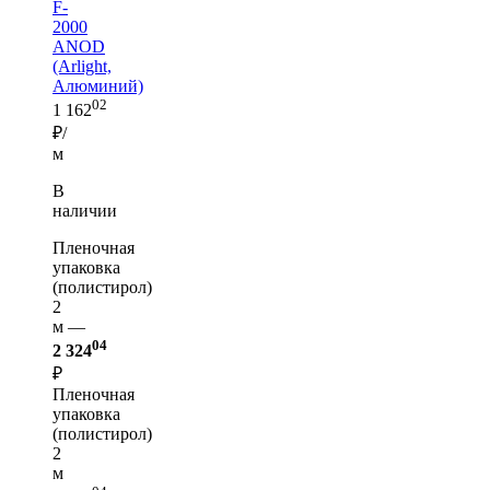
F-
2000
ANOD
(Arlight,
Алюминий)
02
1 162
₽/
м
В
наличии
Пленочная
упаковка
(полистирол)
2
м —
04
2 324
₽
Пленочная
упаковка
(полистирол)
2
м