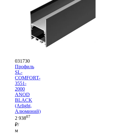
031730
Профиль
SL-
COMFORT-
3551-
2000
ANOD
BLACK
(Arlight,
Алюминий)
07
2 938
₽/
м