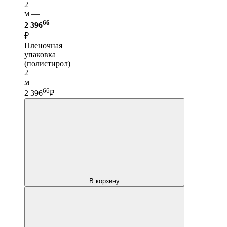
2
м —
66
2 396
₽
Пленочная
упаковка
(полистирол)
2
м
66
2 396
₽
В корзину