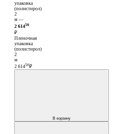
упаковка
(полистирол)
2
м —
56
2 614
₽
Пленочная
упаковка
(полистирол)
2
м
56
2 614
₽
В корзину