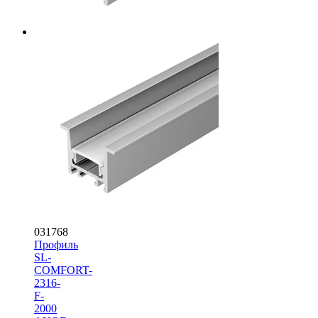
031768
Профиль
SL-
COMFORT-
2316-
F-
2000