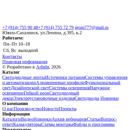
+7 (914) 755 90 48
+7 (914) 755 72 79
grom777@mail.ru
Южно-Сахалинск, ул.Ленина, д.395, к.2
Работаем:
Пн–Пт
10–18
Сб, Вс
выходной
Контакты
Правовая информация
© Разработано в
Arlight
, 2026
Каталог
Светодиодные ленты
Источники питания
Системы управления
и автоматизации
Алюминиевые профили
Функциональный
свет
Дизайнерский свет
Системы освещения
Наружное
освещение
Гибкий неон
Светодиодный
декор
Электроустановочные изделия
Светодиоды
Новинки
О компании
О нас
Производство
Новости
Проекты
Информация
Каталоги
Видео
Новинки
Архив вебинаров
Статьи
Вопрос-
ответ
Калькуляторы
Схемы монтажа
Файлы и программы
Покупателям