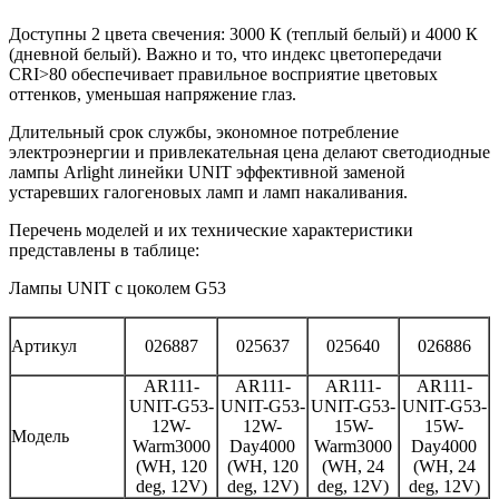
Доступны 2 цвета свечения: 3000 К (теплый белый) и 4000 К
(дневной белый). Важно и то, что индекс цветопередачи
CRI>80 обеспечивает правильное восприятие цветовых
оттенков, уменьшая напряжение глаз.
Длительный срок службы, экономное потребление
электроэнергии и привлекательная цена делают светодиодные
лампы Arlight линейки UNIT эффективной заменой
устаревших галогеновых ламп и ламп накаливания.
Перечень моделей и их технические характеристики
представлены в таблице:
Лампы UNIT с цоколем G53
Артикул
026887
025637
025640
026886
AR111-
AR111-
AR111-
AR111-
UNIT-G53-
UNIT-G53-
UNIT-G53-
UNIT-G53-
12W-
12W-
15W-
15W-
Модель
Warm3000
Day4000
Warm3000
Day4000
(WH, 120
(WH, 120
(WH, 24
(WH, 24
deg, 12V)
deg, 12V)
deg, 12V)
deg, 12V)