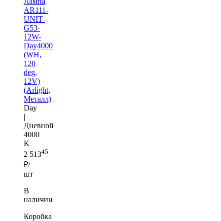
Лампа
AR111-
UNIT-
G53-
12W-
Day4000
(WH,
120
deg,
12V)
(Arlight,
Металл)
Day
|
Дневной
4000
K
45
2 513
₽/
шт
В
наличии
Коробка