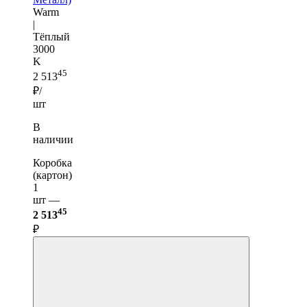
Warm
|
Тёплый
3000
K
45
2 513
₽/
шт
В
наличии
Коробка
(картон)
1
шт —
45
2 513
₽