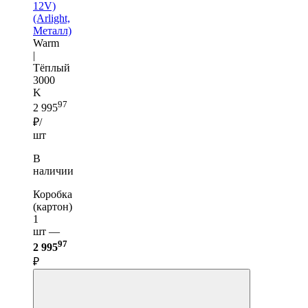
12V)
(Arlight,
Металл)
Warm
|
Тёплый
3000
K
97
2 995
₽/
шт
В
наличии
Коробка
(картон)
1
шт —
97
2 995
₽