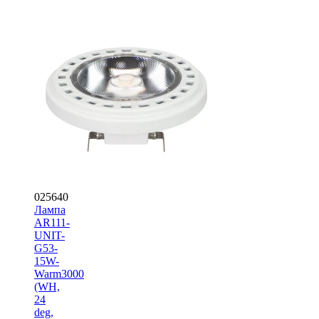
025640
Лампа
AR111-
UNIT-
G53-
15W-
Warm3000
(WH,
24
deg,