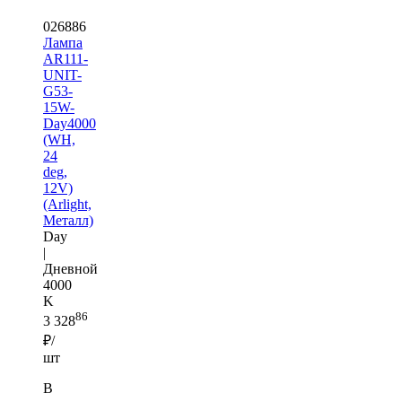
026886
Лампа
AR111-
UNIT-
G53-
15W-
Day4000
(WH,
24
deg,
12V)
(Arlight,
Металл)
Day
|
Дневной
4000
K
86
3 328
₽/
шт
В