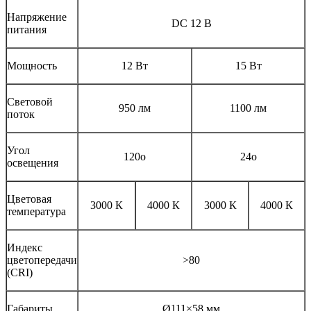
Напряжение
DC 12 В
питания
Мощность
12 Вт
15 Вт
Световой
950 лм
1100 лм
поток
Угол
120o
24o
освещения
Цветовая
3000 К
4000 К
3000 К
4000 К
температура
Индекс
цветопередачи
>80
(CRI)
Габариты
Ø111×58 мм