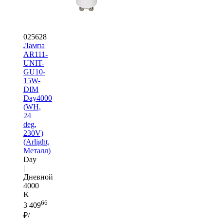
025628
Лампа
AR111-
UNIT-
GU10-
15W-
DIM
Day4000
(WH,
24
deg,
230V)
(Arlight,
Металл)
Day
|
Дневной
4000
K
66
3 409
₽/