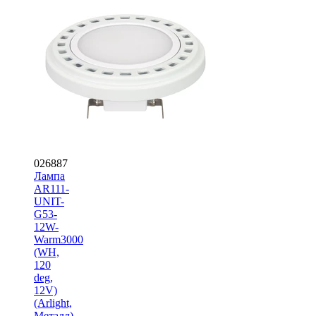
026887
Лампа
AR111-
UNIT-
G53-
12W-
Warm3000
(WH,
120
deg,
12V)
(Arlight,
Металл)