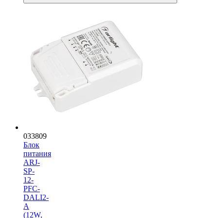
033809
Блок
питания
ARJ-
SP-
12-
PFC-
DALI2-
A
(12W,