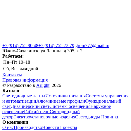
+7 (914) 755 90 48
+7 (914) 755 72 79
grom777@mail.ru
Южно-Сахалинск, ул.Ленина, д.395, к.2
Работаем:
Пн–Пт
10–18
Сб, Вс
выходной
Контакты
Правовая информация
© Разработано в
Arlight
, 2026
Каталог
Светодиодные ленты
Источники питания
Системы управления
и автоматизации
Алюминиевые профили
Функциональный
свет
Дизайнерский свет
Системы освещения
Наружное
освещение
Гибкий неон
Светодиодный
декор
Электроустановочные изделия
Светодиоды
Новинки
О компании
О нас
Производство
Новости
Проекты