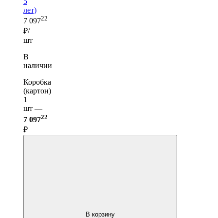
5
лет)
22
7 097
₽/
шт
В
наличии
Коробка
(картон)
1
шт —
22
7 097
₽
В корзину