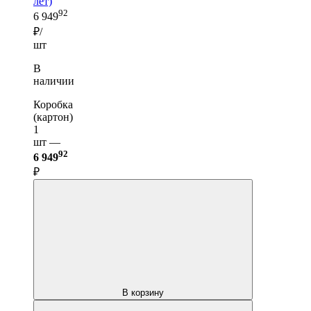
лет)
92
6 949
₽/
шт
В
наличии
Коробка
(картон)
1
шт —
92
6 949
₽
В корзину