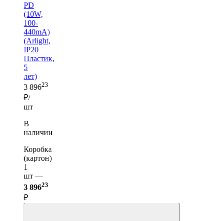
PD
(10W,
100-
440mA)
(Arlight,
IP20
Пластик,
5
лет)
23
3 896
₽/
шт
В
наличии
Коробка
(картон)
1
шт —
23
3 896
₽