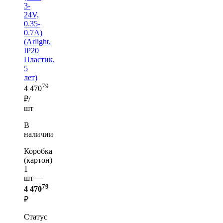
3-
24V,
0.35-
0.7A)
(Arlight,
IP20
Пластик,
5
лет)
79
4 470
₽/
шт
В
наличии
Коробка
(картон)
1
шт —
79
4 470
₽
Статус