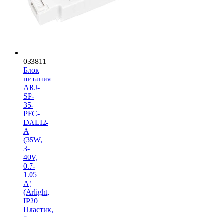
033811
Блок
питания
ARJ-
SP-
35-
PFC-
DALI2-
A
(35W,
3-
40V,
0.7-
1.05
A)
(Arlight,
IP20
Пластик,