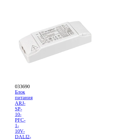
033690
Блок
питания
ARJ-
SP-
10-
PFC-
1-
10V-
DALI2-