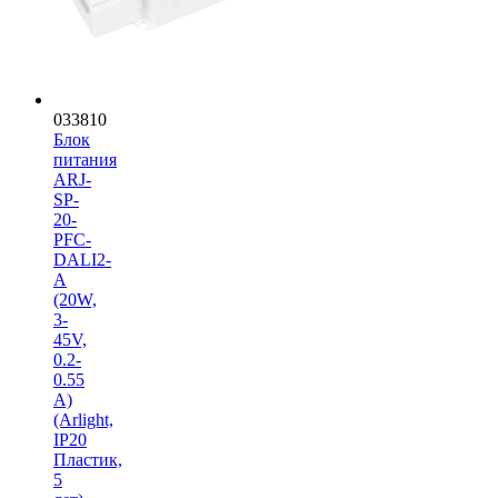
033810
Блок
питания
ARJ-
SP-
20-
PFC-
DALI2-
A
(20W,
3-
45V,
0.2-
0.55
A)
(Arlight,
IP20
Пластик,
5