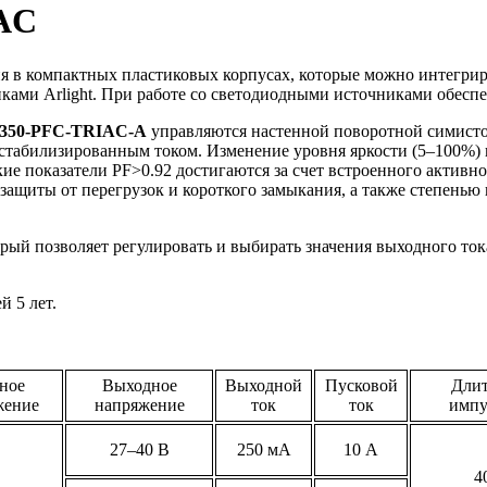
AC
в компактных пластиковых корпусах, которые можно интегриро
иками Arlight. При работе со светодиодными источниками обес
350-PFC-TRIAC-A
управляются настенной поворотной симисто
стабилизированным током. Изменение уровня яркости (5–100%)
окие показатели PF>0.92 достигаются за счет встроенного актив
защиты от перегрузок и короткого замыкания, а также степенью
орый позволяет регулировать и выбирать значения выходного т
 5 лет.
ное
Выходное
Выходной
Пусковой
Длит
жение
напряжение
ток
ток
импу
27–40 В
250 мА
10 А
4