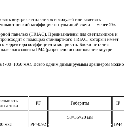
вать внутрь светильников и модулей или заменять
печивают низкий коэффициент пульсаций света — менее 5%.
рной панелью (TRIAC). Предназначены для светильников и
 происходит с помощью стандартного TRIAC, который имеет
ного корректора коэффициента мощности. Блоки питания
 пылевлагозащиты IP44 (разрешено использование внутри
ока (700–1050 мА). Всего одним диммируемым драйвером можно
ельность
PF
Габариты
IP
льса тока
58×36×20 мм
00 мкс
PF>0.92
IP44