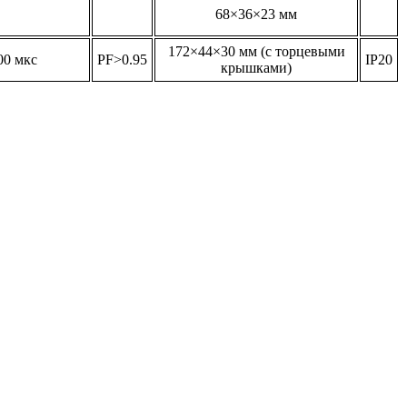
68×36×23 мм
172×44×30 мм (с торцевыми
00 мкс
PF>0.95
IP20
крышками)