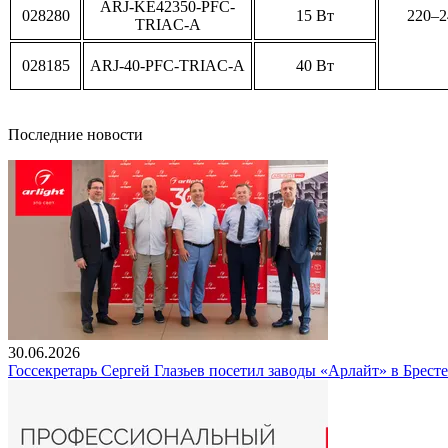
ARJ-KE42350-PFC-
028280
15 Вт
220–2
TRIAC-A
028185
ARJ-40-PFC-TRIAC-A
40 Вт
Последние новости
30.06.2026
Госсекретарь Сергей Глазьев посетил заводы «Арлайт» в Брест