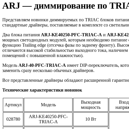
ARJ — диммирование по TRI
Представляем новинки диммируемых по TRIAC блоков питания 
стандартные драйверы, поставляемые в комплекте со светильн
Два блока питания
ARJ-KE40250-PFC-TRIAC-A
и
ARJ-KE42
мощных светодиодных модулей, которым необходимо питание 
функцию Trailing edge (отсечка фазы по заднему фронту). Выс
отличаются высокой стабильностью выходного тока, наличием 
помещений с повышенной влажностью).
Модель
ARJ-40-PFC-TRIAC-A
имеет DIP-переключатель, кот
заменить сразу несколько обычных драйверов.
Все представленные драйверы обладают расширенной гарантией
Технические характеристики новинок
Выходная
Вход
Артикул
Модель
мощность
напря
ARJ-KE40250-PFC-
028780
10 Вт
TRIAC-A