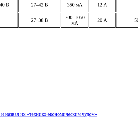
40 В
27–42 В
350 мА
12 А
700–1050
27–38 В
20 А
5
мА
е и назвал их «технико-экономическим чудом»