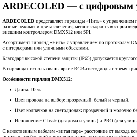
ARDECOLED — с цифровым 
ARDECOLED
представляет гирлянды «Нить» с управлением 
разные режимы и цвета свечения, менять скорость воспроизв
внешним контроллером DMX512 или SPI.
Ассортимент гирлянд «Нить» с управлением по протоколам DM
с интерьерами или уличными объектами.
Благодаря высокой степени защиты (IP65) допускается круглог
В гирляндах использованы яркие RGB-светодиоды с тремя крис
Особенности гирлянд DMX512
:
Длина: 10 м.
Цвет провода на выбор: прозрачный, белый и черный.
Цвет колпачков на светодиодах: прозрачный и молочно-б
Исполнение: Classic (для дома и улицы) и PRO (для улиц
С качественным кабелем «витая пара» расстояние от выхода к
исходя из требований к воспроизводимым световым эффектам.