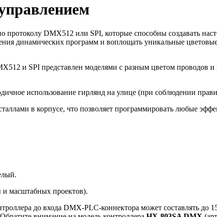
управлением
по протоколу DMX512 или SPI, которые способны создавать на
едения динамических программ и воплощать уникальные цветовы
X512 и SPI представлен моделями с разным цветом проводов и 
одичное использование гирлянд на улице (при соблюдении прави
таллами в корпусе, что позволяет программировать любые эффе
елый.
ы и масштабных проектов).
онтроллера до входа DMX-PLC-коннектора может составлять до 1
 Обратите внимание на модель контроллера
HX-803SA DMX
(арт