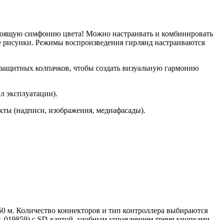
стоящую симфонию цвета! Можно настраивать и комбинировать
е рисунки. Режимы воспроизведения гирлянд настраиваются
защитных колпачков, чтобы создать визуальную гармонию
л эксплуатации).
кты (надписи, изображения, медиафасады).
50 м. Количество коннекторов и тип контроллера выбираются
. 019859) с SD-картой, удобным управлением тремя кнопками