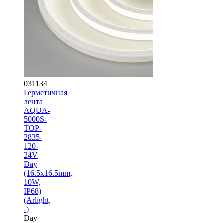
031134
Герметичная
лента
AQUA-
5000S-
TOP-
2835-
120-
24V
Day
(16.5х16.5mm,
10W,
IP68)
(Arlight,
-)
Day