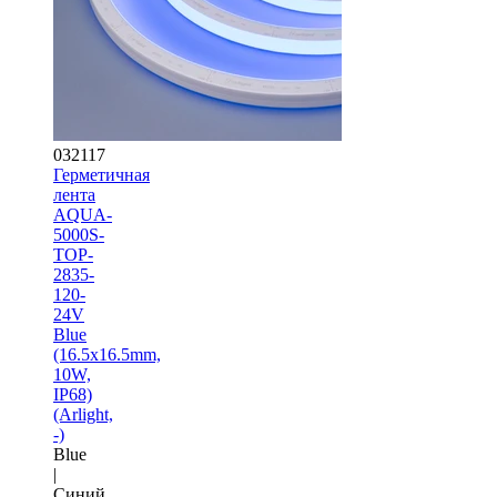
032117
Герметичная
лента
AQUA-
5000S-
TOP-
2835-
120-
24V
Blue
(16.5х16.5mm,
10W,
IP68)
(Arlight,
-)
Blue
|
Синий