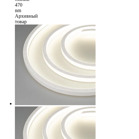
470
nm
Архивный
товар