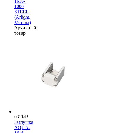
1616-
1000
STEEL
(Arlight,
Металл)
Архивный
товар
031143
Заглушка
AQUA-
1616-